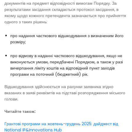
документів на предмет відповідності вимогам Порядку. За
результатами засідання складається протокол засідання, в
якому щодо кожного претендента зазначається про прийняття
одного з таких рішень:
про надання часткового відшкодування з визначеним його
розміру;
про відмову в наданні часткового відшкодування, якщо не
виконуються умови, передбачені Порядком, а також у разі
вичерпання ліміту коштів на відповідний пункт заходів
програми на поточний (бюджетний) рік.
Відшкодування здійснюється на рахунки заявника згідно
вказаних в заяві реквізитів на підставі розпорядження міського
голови.
Читайте також:
Грантові програми на жовтень-грудень 2025: дайджест від
National IP&Innovations Hub