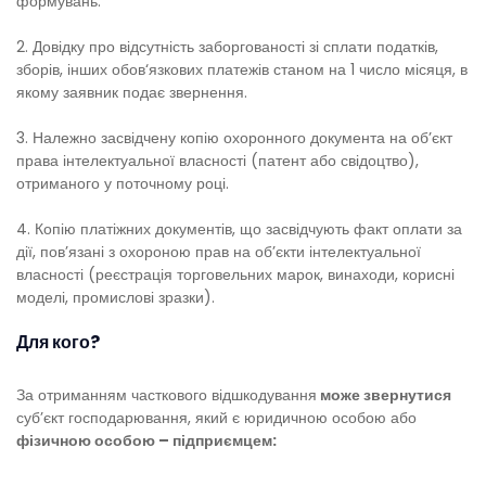
формувань.
2. Довідку про відсутність заборгованості зі сплати податків,
зборів, інших обов‘язкових платежів станом на 1 число місяця, в
якому заявник подає звернення.
3. Належно засвідчену копію охоронного документа на об’єкт
права інтелектуальної власності (патент або свідоцтво),
отриманого у поточному році.
4. Копію платіжних документів, що засвідчують факт оплати за
дії, пов’язані з охороною прав на об’єкти інтелектуальної
власності (реєстрація торговельних марок, винаходи, корисні
моделі, промислові зразки).
Для кого?
За отриманням часткового відшкодування
може звернутися
суб’єкт господарювання, який є юридичною особою або
фізичною особою – підприємцем: