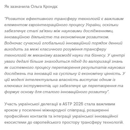
Як зазначила Ольга Кронда:
“Розвиток ефективного трансферу технологій є важливим
елементом євроінтеграційного процесу України, оскільки
забезпечує сталі зв’язки між науковими дослідженнями,
інноваційною діяльністю та економічним розвитком.
Водночас сучасний глобальний інноваційний порядок денний
виходить за межі класичного розуміння трансферу
технологій як механізму взаємодії науки та бізнесу. У центрі
уваги дедалі більше знаходиться підхід до валоризації знань
як системного процесу перетворення результатів наукових
досліджень та інновацій на суспільну й економічну цінність. У
цій моделі інтелектуальна власність виступає одним із
ключових інструментів, що забезпечує це перетворення та
формує основу для сталого інноваційного розвитку”
.
Участь української делегації в ASTP 2026 стала важливим
кроком у посиленні міжнародної співпраці, розширенні
професійних контактів та інтеграції української інноваційної
екосистеми до європейського простору трансферу технологій.