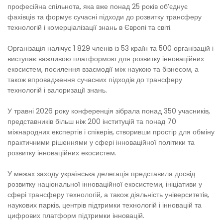
професійна спільнота, яка вже понад 25 років об’єднує
фахівців та формує сучасні підходи до розвитку трансферу
технологій і комерціалізації знань в Європі та світі.
Організація налічує 1 829 членів із 53 країн та 500 організацій і
виступає важливою платформою для розвитку інноваційних
екосистем, посилення взаємодії між наукою та бізнесом, а
також впровадження сучасних підходів до трансферу
технологій і валоризації знань.
У травні 2026 року конференція зібрала понад 350 учасників,
представників більш ніж 200 інституцій та понад 70
міжнародних експертів і спікерів, створивши простір для обміну
практичними рішеннями у сфері інноваційної політики та
розвитку інноваційних екосистем.
У межах заходу українська делегація представила досвід
розвитку національної інноваційної екосистеми, ініціативи у
сфері трансферу технологій, а також діяльність університетів,
наукових парків, центрів підтримки технологій і інновацій та
цифрових платформ підтримки інновацій.