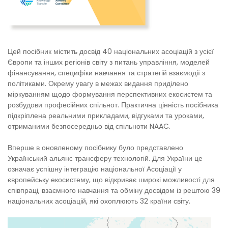
Цей посібник містить досвід 40 національних асоціацій з усієї
Європи та інших регіонів світу з питань управління, моделей
фінансування, специфіки навчання та стратегій взаємодії з
політиками. Окрему увагу в межах видання приділено
міркуванням щодо формування перспективних екосистем та
розбудови професійних спільнот. Практична цінність посібника
підкріплена реальними прикладами, відгуками та уроками,
отриманими безпосередньо від спільноти NAAC.
Вперше в оновленому посібнику було представлено
Український альянс трансферу технологій. Для України це
означає успішну інтеграцію національної Асоціації у
європейську екосистему, що відкриває широкі можливості для
співпраці, взаємного навчання та обміну досвідом із рештою 39
національних асоціацій, які охоплюють 32 країни світу.