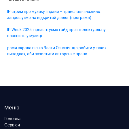
IP стрим про музику і право – трансляція наживо:
запрошуємо на відкритий діалог (програма)
IP Week 2025: презентуємо гайд про інтелектуальну
власність у музиці
росія вкрала пісню Злати Огнєвіч: що робити у таких
випадках, аби захистити авторське право
Меню
Головна
Сервіси