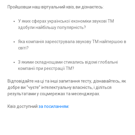
Пройшовши наш віртуальний квіз, ви дізнаєтесь:
У яких сферах української економіки звукові ТМ
здобули найбільшу популярність?
Яка компанія зареєструвала звукову ТМ найпершою в
світі?
З якими складнощами стикались відомі глобальні
компанії при реєстрації ТМ?
Відповідайте на ці та інші запитання тесту, дізнавайтесь, як
добре ви “чуєте” інтелектуальну власність, і діліться
результатами у соцмережах та месенджерах.
Квіз доступний
за посиланням
: