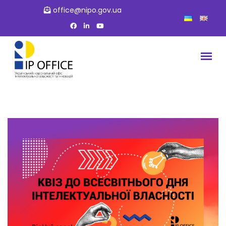
office@nipo.gov.ua