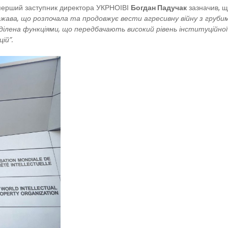
, перший заступник директора УКРНОІВІ
Богдан Падучак
зазначив, щ
ї держава, що розпочала та продовжує вести агресивну війну з г
ділена функціями, що передбачають високий рівень інституційної
ій”.