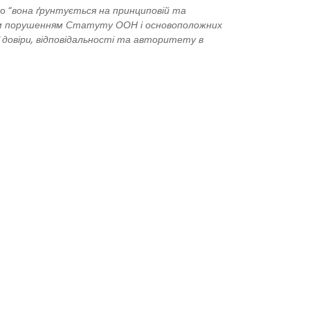
о “
вона ґрунтується на принциповій та
рубим порушенням Статуту ООН і основоположних
 довіри, відповідальності та авторитету в