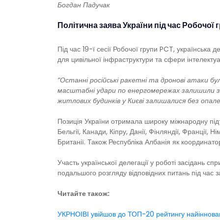
Богдан Падучак
Політична заява України під час Робочої 
Під час 19-ї сесії Робочої групи PCT, українська д
для цивільної інфраструктури та сфери інтелекту
“Останні російські ракетні та дронові атаки б
масштабні удари по енергомережах залишили зн
житлових будинків у Києві залишалися без опале
Позиція України отримала широку міжнародну підтр
Бельгії, Канади, Кіпру, Данії, Фінляндії, Франції, Ні
Британії. Також Республіка Албанія як координато
Участь української делегації у роботі засідань с
подальшого розгляду відповідних питань під час 
Читайте також:
УКРНОІВІ увійшов до ТОП-20 рейтингу найінноваці