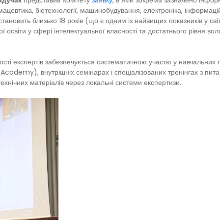
адучак
представив Комітету
заявку
, в якій зокрема зазначено інформ
ацевтика, біотехнології, машинобудування, електроніка, інформаційні
тановить близько 18 років (що є одним із найвищих показників у світ
ної освіти у сфері інтелектуальної власності та достатнього рівня в
сті експертів забезпечується систематичною участю у навчальних п
Academy), внутрішніх семінарах і спеціалізованих тренінгах з пита
технічних матеріалів через локальні системи експертизи.