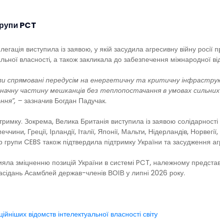
групи PCT
елегація виступила із заявою, у якій засудила агресивну війну росії 
альної власності, а також закликала до забезпечення міжнародної в
ули спрямовані передусім на енергетичну та критичну інфраструк
ачну частину мешканців без теплопостачання в умовах сильних м
ння”, –
зазначив Богдан Падучак.
имку. Зокрема, Велика Британія виступила із заявою солідарності від
меччини, Греції, Ірландії, Італії, Японії, Мальти, Нідерландів, Норвегії
р групи CEBS також підтвердила підтримку України та засудження агр
прияла зміцненню позицій України в системі PCT, належному представ
засідань Асамблей держав-членів ВОІВ у липні 2026 року.
йніших відомств інтелектуальної власності світу