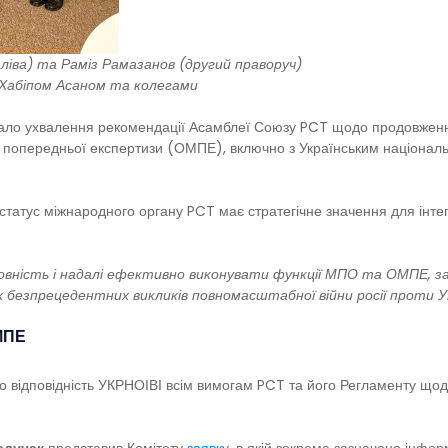
ліва) та Раміз Рамазанов (другий праворуч)
В Хабіпом Асаном та колегами
стало ухвалення рекомендації Асамблеї Союзу PCT щодо продовжен
 попередньої експертизи (ОМПЕ), включно з Українським національ
 статус міжнародного органу PCT має стратегічне значення для інтег
ність і надалі ефективно виконувати функції МПО та ОМПЕ, забе
х безпрецедентних викликів повномасштабної війни росії проти Ук
МПЕ
о відповідність УКРНОІВІ всім вимогам PCT та його Регламенту щодо 