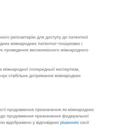
ного репозитарію для доступу до патентної
дних міжнародних патентно-пошукових і
ує проведення високоякісного міжнародного
а міжнародної попередньої експертизи,
ечує стабільне дотримання міжнародних
тності продовження призначення як міжнародних
до продовження призначення федеральної
уло відображено у відповідних
рішеннях
сесії