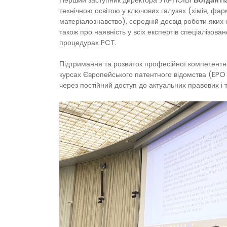
Перший заступник директора УКРНОІВІ
Богдан П
технічною освітою у ключових галузях (хімія, фарм
матеріалознавство), середній досвід роботи яких с
також про наявність у всіх експертів спеціалізова
процедурах PCT.
Підтримання та розвиток професійної компетентно
курсах Європейського патентного відомства (EPO 
через постійний доступ до актуальних правових і 