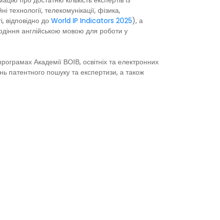
ацію про достатню кількість експертів із
 технології, телекомунікації, фізика,
і, відповідно до
World IP Indicators 2025
), а
олодіння англійською мовою для роботи у
рограмах Академії ВОІВ, освітніх та електронних
нь патентного пошуку та експертизи, а також