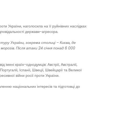
проти України, наголосила на її руйнівних наслідках
ідповідальності держави-агресора.
туру України, зокрема столиці – Києва, де
орозів. Після атаки 24 січня понад 6 000
 імені країн-однодумців: Австрії, Австралії,
, Португалії, Іспанії, Швеції, Швейцарії та Великої
есивної війни росії проти України.
ленню національних інтересів та підготовці до