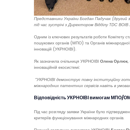
Представники України Богдан Падучак (другий з
під час зустрічі з Директором Відділу TDC ВОІ
Одним із ключових результатів роботи Комітету 
пошукових органів (МПО) та Органів міжнародної
інновацій (УКРНОІВІ).
Як зазначила очільниця УКРНОІВІ
Олена Орлюк
,
інноваційній екосистемі:
“УКРНОІВІ демонструє повну інституційну готов
міжнародних патентних сервісів навіть в умова
Відповідність УКРНОІВІ вимогам МПО/О
Під час розгляду заявки України було підтверджен
критеріїв функціонування міжнародних органів.