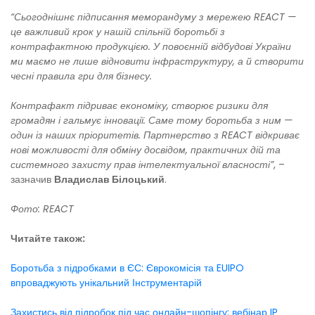
“Сьогоднішнє підписання меморандуму з мережею REACT —
це важливий крок у нашій спільній боротьбі з
контрафактною продукцією. У повоєнній відбудові України
ми маємо не лише відновити інфраструктуру, а й створити
чесні правила гри для бізнесу.
Контрафакт підриває економіку, створює ризики для
громадян і гальмує інновації. Саме тому боротьба з ним —
один із наших пріоритетів. Партнерство з REACT відкриває
нові можливості для обміну досвідом, практичних дій та
системного захисту прав інтелектуальної власності”
, –
зазначив
Владислав Білоцький
.
Фото: REACT
Читайте також:
Боротьба з підробками в ЄС: Єврокомісія та EUIPO
впроваджують унікальний Інструментарій
Захистись від підробок під час онлайн-шопінгу: вебінар IP