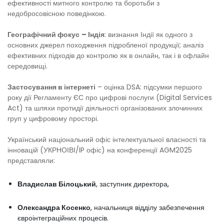
ефективності митного контролю та боротьби з
недобросовісною поведінкою.
Географічний фокус
– Індія
: визнання Індії як одного з
основних джерел походження підробленої продукції; аналіз
ефективних підходів до контролю як в онлайн, так і в офлайн
середовищі.
Застосування в інтернеті
– оцінка DSA: підсумки першого
року дії Регламенту ЄС про цифрові послуги (Digital Services
Act) та шляхи протидії діяльності організованих злочинних
груп у цифровому просторі.
Український національний офіс інтелектуальної власності та
інновацій (УКРНОІВІ/IP офіс) на конференції AGM2025
представляли:
Владислав Білоцький
, заступник директора,
Олександра Косенко
, начальниця відділу забезпечення
євроінтеграційних процесів.