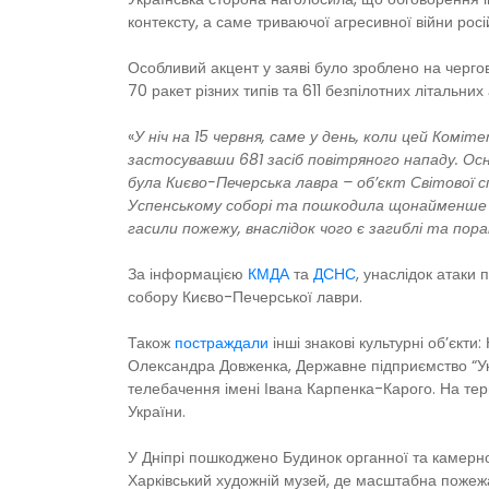
контексту, а саме триваючої агресивної війни рос
Особливий акцент у заяві було зроблено на чергов
70 ракет різних типів та 611 безпілотних літальних 
«
У ніч на 15 червня, саме у день, коли цей Ком
застосувавши 681 засіб повітряного нападу. О
була Києво-Печерська лавра – об’єкт Світової
Успенському соборі та пошкодила щонайменше п’
гасили пожежу, внаслідок чого є загиблі та пор
За інформацією
КМДА
та
ДСНС
, унаслідок атаки
собору Києво-Печерської лаври.
Також
постраждали
інші знакові культурні об’єкт
Олександра Довженка, Державне підприємство “Укрк
телебачення імені Івана Карпенка-Карого. На тер
України.
У Дніпрі пошкоджено Будинок органної та камерної
Харківський художній музей, де масштабна пожежа