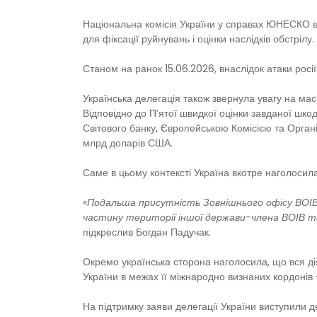
Національна комісія України у справах ЮНЕСКО 
для фіксації руйнувань і оцінки наслідків обстрілу.
Станом на ранок 15.06.2026, внаслідок атаки росії
Українська делегація також звернула увагу на ма
Відповідно до П’ятої швидкої оцінки завданої 
Світового банку, Європейською Комісією та Органі
млрд доларів США.
Саме в цьому контексті Україна вкотре наголосил
«
Подальша присутність Зовнішнього офісу ВОІВ
частину території іншої держави-члена ВОІВ та 
підкреслив Богдан Падучак.
Окремо українська сторона наголосила, що вся дія
України в межах її міжнародно визнаних кордоні
На підтримку заяви делегації України виступили 