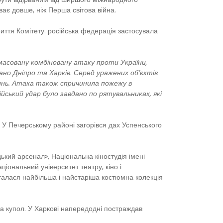
ває довше, ніж Перша світова війна.
риття Комітету. російська федерація застосувала
 масовану комбіновану атаку проти України,
ано Дніпро та Харків
.
Серед уражених об’єктів
инь. Атака також спричинила пожежу в
ський удар було завдано по рятувальниках, які
. У Печерському районі загорівся дах Успенського
ький арсенал», Національна кіностудія імені
іональний університет театру, кіно і
ігалася найбільша і найстаріша костюмна колекція
 та купол. У Харкові напередодні постраждав