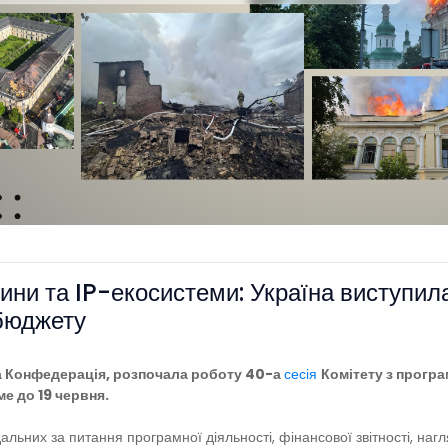
ни та IP-екосистеми: Україна виступила 
 бюджету
а Конфедерація, розпочала роботу 40-а
сесія
Комітету з прогр
ме до 19 червня.
дальних за питання програмної діяльності, фінансової звітності, на