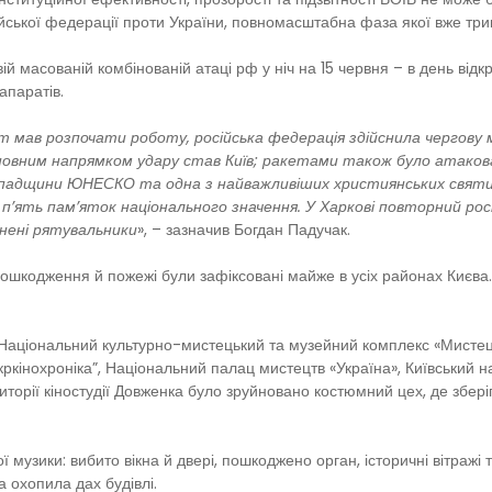
ійської федерації проти України, повномасштабна фаза якої вже три
ій масованій комбінованій атаці рф у ніч на 15 червня – в день відк
апаратів.
ітет мав розпочати роботу, російська федерація здійснила чергову
сновним напрямком удару став Київ; ракетами також було атаков
 спадщини ЮНЕСКО та одна з найважливіших християнських свят
ять пам’яток національного значення. У Харкові повторний росій
анені рятувальники
», – зазначив Богдан Падучак.
 пошкодження й пожежі були зафіксовані майже в усіх районах Києва
и: Національний культурно-мистецький та музейний комплекс «Мистец
інохроніка”, Національний палац мистецтв «Україна», Київський нац
иторії кіностудії Довженка було зруйновано костюмний цех, де збер
 музики: вибито вікна й двері, пошкоджено орган, історичні вітражі
 охопила дах будівлі.