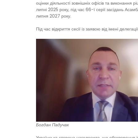
оцінки діяльності зовнішніх офісів та виконання 
липні 2025 року, під час 66-ї серії засідань Аса
липня 2027 року.
Під час відкриття сесії із заявою від імені делегац
Богдан Падучак
Українська сторона наголосила, що обговорення ін