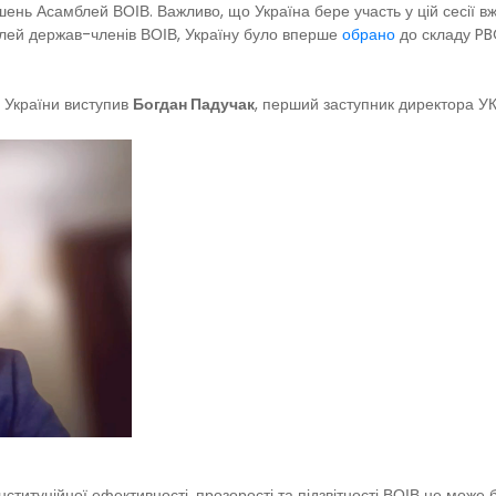
рішень Асамблей ВОІВ. Важливо, що Україна бере участь у цій сесії в
мблей держав-членів ВОІВ, Україну було вперше
обрано
до складу PBC
ії України виступив
Богдан Падучак
, перший заступник директора У
ституційної ефективності, прозорості та підзвітності ВОІВ не може