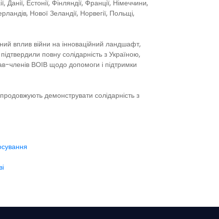
ії, Данії, Естонії, Фінляндії, Франції, Німеччини,
ерландів, Нової Зеландії, Норвегії, Польщі,
вний вплив війни на інноваційний ландшафт,
 підтвердили повну солідарність з Україною,
ав-членів ВОІВ щодо допомоги і підтримки
 продовжують демонструвати солідарність з
тосування
ві