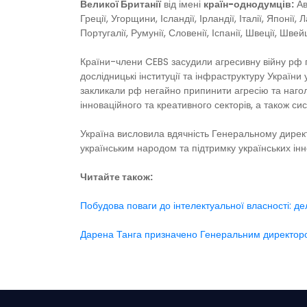
Великої Британії
від імені
країн-однодумців:
Авс
Греції, Угорщини, Ісландії, Ірландії, Італії, Японі
Португалії, Румунії, Словенії, Іспанії, Швеції, Швей
Країни-члени CEBS засудили агресивну війну рф п
дослідницькі інституції та інфраструктуру України
закликали рф негайно припинити агресію та наго
інноваційного та креативного секторів, а також си
Україна висловила вдячність Генеральному дирек
українським народом та підтримку українських іннов
Читайте також:
Побудова поваги до інтелектуальної власності: дел
Дарена Танга призначено Генеральним директором