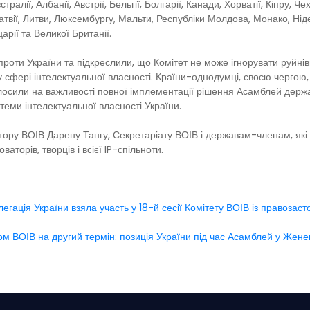
тралії, Албанії, Австрії, Бельгії, Болгарії, Канади, Хорватії, Кіпру, Чех
ї, Латвії, Литви, Люксембургу, Мальти, Республіки Молдова, Монако, Нід
царії та Великої Британії.
роти України та підкреслили, що Комітет не може ігнорувати руйні
 у сфері інтелектуальної власності. Країни-однодумці, своєю чергою,
лосили на важливості повної імплементації рішення Асамблей держ
стеми інтелектуальної власності України.
тору ВОІВ Дарену Тангу, Секретаріату ВОІВ і державам-членам, які
аторів, творців і всієї IP-спільноти.
егація України взяла участь у 18-й сесії Комітету ВОІВ із правозас
 ВОІВ на другий термін: позиція України під час Асамблей у Жене