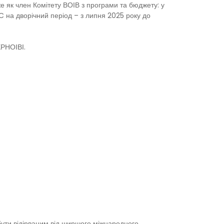
же як член Комітету ВОІВ з програми та бюджету: у
 на дворічний період – з липня 2025 року до
КРНОІВІ.
 бути відірваним від ширшого міжнародного