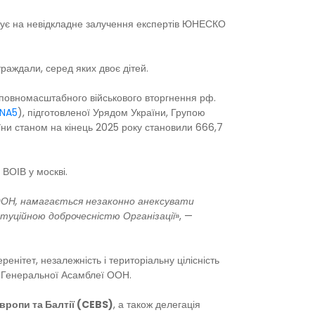
ікує на невідкладне залучення експертів ЮНЕСКО
траждали, серед яких двоє дітей.
к повномасштабного військового вторгнення рф.
NA5
), підготовленої Урядом України, Групою
їни станом на кінець 2025 року становили 666,7
ВОІВ у москві.
 ООН, намагається незаконно анексувати
итуційною доброчесністю Організації
», —
нітет, незалежність і територіальну цілісність
й Генеральної Асамблеї ООН.
вропи та Балтії (CEBS)
, а також делегація