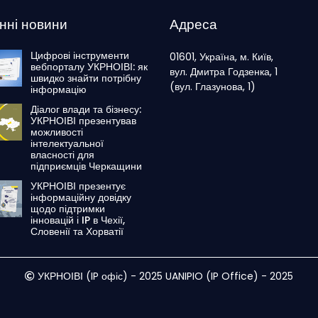
нні новини
Адреса
Цифрові інструменти
01601, Україна, м. Київ,
вебпорталу УКРНОІВІ: як
вул. Дмитра Годзенка, 1
швидко знайти потрібну
(вул. Глазунова, 1)
інформацію
Діалог влади та бізнесу:
УКРНОІВІ презентував
можливості
інтелектуальної
власності для
підприємців Черкащини
УКРНОІВІ презентує
інформаційну довідку
щодо підтримки
інновацій і IP в Чехії,
Словенії та Хорватії
УКРНОІВІ (IP офіс) - 2025 UANIPIO (IP Office) - 2025