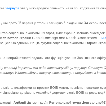
вже
звернула
увагу міжнародної спільноти на ці пошкодження та оч
 у ніч проти 15 червня у столиці загинуло 5 людей, ще 34 особи пос
сштаб соціально-економічних втрат, яких Україна зазнала внаслідо
шкоди та потреб України (Rapid Damage and Needs Assessment –
RD
зацією Об’єднаних Націй, сукупні соціально-економічні втрати Укра
а на неприйнятності подальшого функціонування Зовнішнього офісу 
 у столиці держави, яка веде агресивну війну, порушує Статут
знищує її інноваційну й творчу екосистему, є несумісною з інст
льність, платформи та проєкти ВОІВ мають повністю поважати сувере
в – відповідно до рішень Асамблей держав-членів ВОІВ та резолюці
делегація
Албанії
від імені країн
Регіональної групи Центральної Є