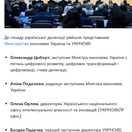
До складу української делегації увійшли представники
Міністерства
економіки України та УКРНОІВІ:
Олександр Циборт
, заступник Міністра економіки України з
питань цифрового розвитку, цифрових трансформацій і
цифровізації, глава делегації;
Аліна Подолєва
, радниця заступника Міністра економіки
України;
Олена Орлюк
, директорка Українського національного
офісу інтелектуальної власності та інновацій (УКРНОІВІ/IP
офіс);
Богдан Падучак
, перший заступник директора УКРНОІВІ;