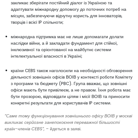
закликає зберігати постійний діалог із Україною та
адаптувати міжнародну допомогу до поточних потреб на
місцях, забезпечуючи відчутну користь для інноваторів,
творців і всієї IP спільноти;
міжнародна підтримка має не лише допомагати долати
наслідки війни, а й закладати фундамент для стійкої,
інклюзивної та орієнтованої на майбутнє системи
інтелектуальної власності в Україні;
країни CEBS також наголосили на необхідності обговорення
діяльності зовнішніх офісів ВОІВ у контексті роботи Комітету
з програми та бюджету (PBC). Група вважає, що зовнішні
офіси мають бути привілеєм, а не правом. Їхня робота має
бути прозорою, відповідати цілям і місії ВОІВ та приносити
конкретні результати для користувачів IP системи.
“Саме тому функціонування зовнішнього офісу ВОІВ у москві
викликає серйозне занепокоєння переважної більшості
країн-членів CEBS”,
– йдеться в заяві.