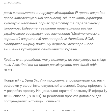
спадщини.
росія систематично порушує міжнародне IP право: викрадає
права інтелектуальної власності, які належать українцям,
культурні надбання, сприяє піратству та паралельному
імпортові. Відверте незаконне привласнення росією
українського географічного зазначення “Мелітопольська
черешня”, викрите під час попередніх Асамблей ВОІВ,
відображає ширшу політику держави-агресора щодо
знищення культурної ідентичності України.
Країна, яка провадить таку політику, не заслуговує на місце
в цій Асамблеї та на право розміщувати зовнішній офіс
ВОІВ”.
Попри війну, Уряд України продовжує впроваджувати системні
реформи у сфері інтелектуальної власності. Серед пріоритетів
– розробка проєкту Національної стратегії розвитку IP сфери (у
тісній співпраці з ВОІВ) та реалізація проєктів допомоги для
постраждалих інституцій і спільнот.