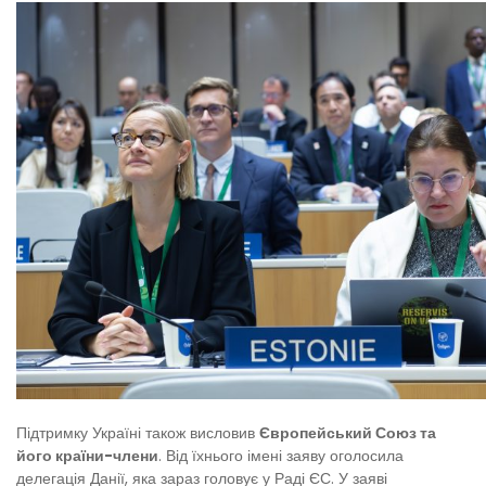
Підтримку Україні також висловив
Європейський Союз та
його країни-члени
. Від їхнього імені заяву оголосила
делегація Данії, яка зараз головує у Раді ЄС. У заяві