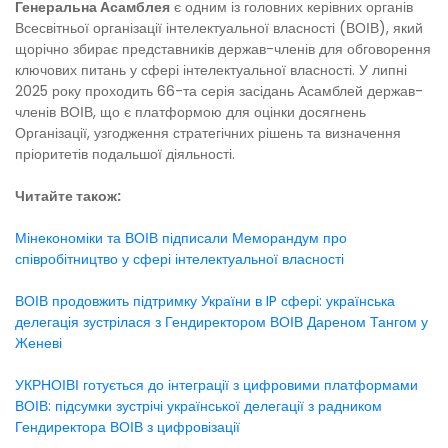
Генеральна Асамблея
є одним із головних керівних органів
Всесвітньої організації інтелектуальної власності (ВОІВ), який
щорічно збирає представників держав-членів для обговорення
ключових питань у сфері інтелектуальної власності. У липні
2025 року проходить 66-та серія засідань Асамблей держав-
членів ВОІВ, що є платформою для оцінки досягнень
Організації, узгодження стратегічних рішень та визначення
пріоритетів подальшої діяльності.
Читайте також:
Мінекономіки та ВОІВ підписали Меморандум про
співробітництво у сфері інтелектуальної власності
ВОІВ продовжить підтримку України в IP сфері: українська
делегація зустрілася з Гендиректором ВОІВ Дареном Тангом у
Женеві
УКРНОІВІ готується до інтеграції з цифровими платформами
ВОІВ: підсумки зустрічі української делегації з радником
Гендиректора ВОІВ з цифровізації