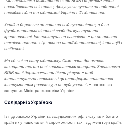
“Ми закликаємо Міжнародне бюро ВОІВ і держави-члени
поглиблювати співпрацю, фокусуючи зусилля на подоланні
наслідків війни та підтримці України в її відновленні.
Україна бореться не лише за свій суверенітет, а й за
фундаментальні цінності свободи, культури та
креативності. Інтелектуальна власність – це не просто
технічне питання. Це основа нашої ідентичності, інновацій і
стійкості.
Ми вдячні за вашу підтримку. Саме вона допомагає
захищати те, що росія намагається знищити. Закликаємо
ВОІВ та її держави-члени діяти рішуче – щоб
інтелектуальна власність і ця платформа залишалися
інструментом розвитку, а не руйнування”
, – наголосив
заступник Міністра економіки України.
Солідарні з Україною
Із підтримкою України та засудженням рф, виступили багато
країн як у національній спроможності, так і від імені груп країн.