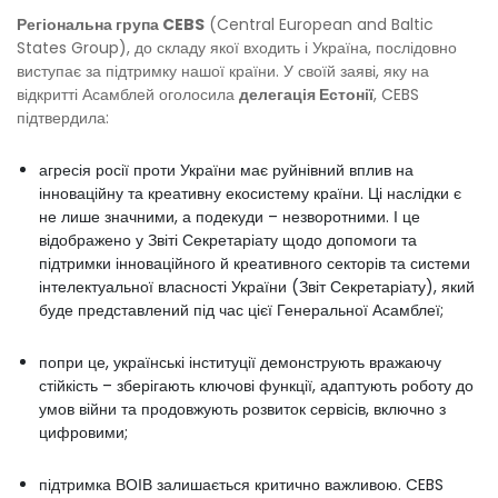
Регіональна група CEBS
(Central European and Baltic
States Group), до складу якої входить і Україна, послідовно
виступає за підтримку нашої країни. У своїй заяві, яку на
відкритті Асамблей оголосила
делегація Естонії
, CEBS
підтвердила:
агресія росії проти України має руйнівний вплив на
інноваційну та креативну екосистему країни. Ці наслідки є
не лише значними, а подекуди – незворотними. І це
відображено у Звіті Секретаріату щодо допомоги та
підтримки інноваційного й креативного секторів та системи
інтелектуальної власності України (Звіт Секретаріату), який
буде представлений під час цієї Генеральної Асамблеї;
попри це, українські інституції демонструють вражаючу
стійкість – зберігають ключові функції, адаптують роботу до
умов війни та продовжують розвиток сервісів, включно з
цифровими;
підтримка ВОІВ залишається критично важливою. CEBS