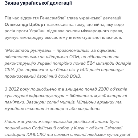
Заява української делегації
Під час відкриття Генасамблеї глава української делегації
Олександр Циборт
наголосив на тому, що війна, яку веде
росія проти України, підриває основи міжнародного права,
руйнує міжнародну екосистему інтелектуальної власності.
“Масштаби руйнувань – приголомшливі. За оцінками,
підготовленими за підтримки ООН, на відновлення та
реконструкцію Україні потрібно понад 524 мільярди доларів
США. Для порівняння: це більш ніж у 500 разів перевищує
прогнозований дворічний дохід ВОІВ.
З 2022 року пошкоджено та знищено понад 2200 об’єктів
культурної інфраструктури – бібліотеки, музеї, історичні
пам’ятки. Загинули сотні митців. Мільйони архівних та
музейних експонатів знищено або викрадено.
Лише минулого місяця внаслідок російської атаки було
пошкоджено Софійський собор у Києві – об’єкт Світової
спадщини ЮНЕСКО та символ спільної людської культурної