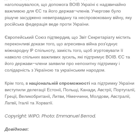
наголошувалося, що допомога ВОІВ Україні є надзвичайно
важливою для ЄС та його держав-членів. Учергове було
рішуче засуджено невиправдану та неспровоковану війну, яку
російська федерація веде проти України.
Європейський Союз підтвердив, що Звіт Секретаріату містить
переконливі докази того, що агресивна війна роз’єднує
міжнародну IP cпільноту, замість того, щоб згуртовувати її
навколо спільних важливих зусиль, які підтримує ВОІВ. ЄС та
його держави-члени заявили про непохитну підтримку і
солідарність з Україною та українським народом.
Крім того, в
національній спроможності
на підтримку України
виступили делегації Естонії, Польщі, Канади, Австрії, Португалії,
Греції, Великобританії, Литви, Німеччини, Молдови, Австралії,
Латвії, Італії та Хорватії.
Copyright: WIPO. Photo: Emmanuel Berrod.
Довідково: