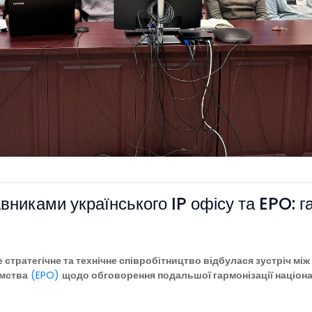
вниками українського IP офісу та EPO: г
тратегічне та технічне співробітництво відбулася зустріч між
омства
(EPO)
щодо обговорення подальшої гармонізації націона