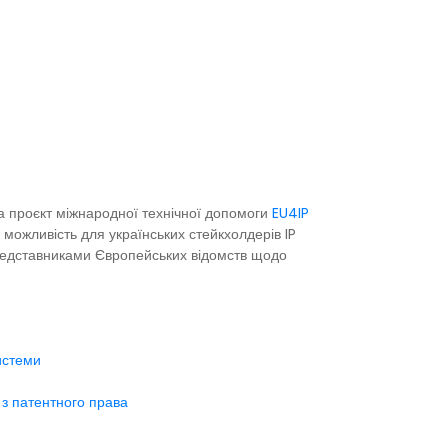
а проєкт міжнародної технічної допомоги
EU4IP
 можливість для українських стейкхолдерів IP
 представниками Європейських відомств щодо
истеми
у з патентного права