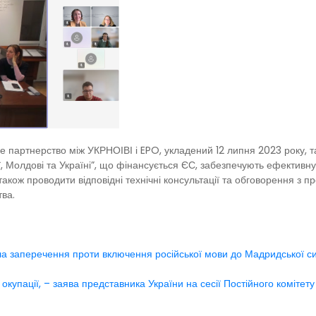
 партнерство між УКРНОІВІ і EPO, укладений 12 липня 2023 року, т
ії, Молдові та Україні”, що фінансується ЄС, забезпечують ефективну
також проводити відповідні технічні консультації та обговорення з
тва.
ила заперечення проти включення російської мови до Мадридської с
окупації, – заява представника України на сесії Постійного комітет