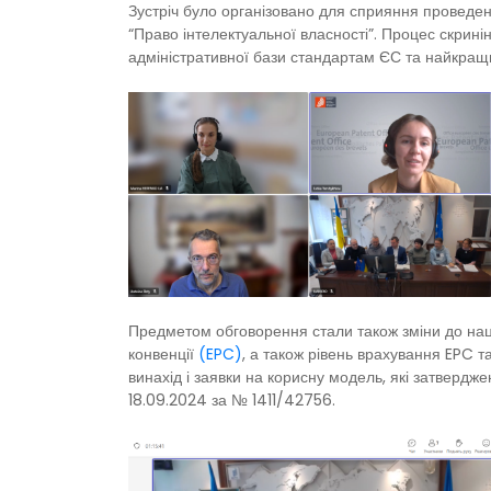
Зустріч було організовано для сприяння проведенн
“Право інтелектуальної власності”. Процес скринін
адміністративної бази стандартам ЄС та найкращ
Предметом обговорення стали також зміни до наці
конвенції
(EPC)
, а також рівень врахування EPC т
винахід і заявки на корисну модель, які затвердже
18.09.2024 за № 1411/42756.