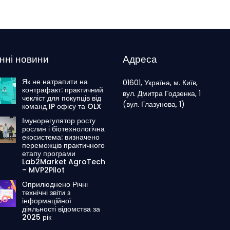
нні новини
Адреса
Як не натрапити на
01601, Україна, м. Київ,
контрафакт: практичний
вул. Дмитра Годзенка, 1
чекліст для покупців від
(вул. Глазунова, 1)
команд IP офісу та OLX
Імунорегулятор росту
рослин і біотехнологічна
екосистема: визначено
переможців практичного
етапу програми
Lab2Market AgroTech
– MVP2Pilot
Оприлюднено Річні
технічні звіти з
інформаційної
діяльності відомства за
2025 рік