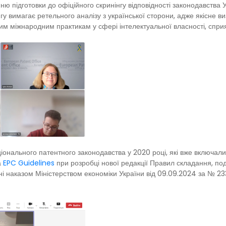
ю підготовки до офіційного скринінгу відповідності законодавства 
гу вимагає ретельного аналізу з української сторони, адже якісне в
им міжнародним практикам у сфері інтелектуальної власності, спр
онального патентного законодавства у 2020 році, які вже включал
а
EPC Guidelines
при розробці нової редакції Правил складання, по
ні наказом Міністерством економіки України від 09.09.2024 за № 233