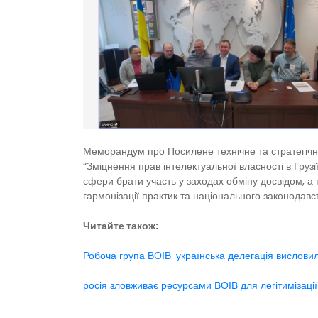
Меморандум про Посилене технічне та стратегічне
“Зміцнення прав інтелектуальної власності в Груз
сфери брати участь у заходах обміну досвідом, а 
гармонізації практик та національного законодавс
Читайте також:
Робоча група ВОІВ: українська делегація вислов
росія зловживає ресурсами ВОІВ для легітимізації 