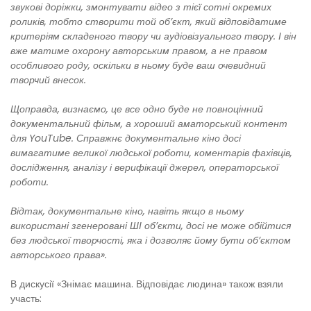
звукові доріжки, змонтувати відео з тієї сотні окремих
роликів, тобто створити той об’єкт, який відповідатиме
критеріям складеного твору чи аудіовізуального твору. І він
вже матиме охорону авторським правом, а не правом
особливого роду, оскільки в ньому буде ваш очевидний
творчий внесок.
Щоправда, визнаємо, це все одно буде не повноцінний
документальний фільм, а хороший аматорський контент
для YouTube. Справжнє документальне кіно досі
вимагатиме великої людської роботи, коментарів фахівців,
дослідження, аналізу і верифікації джерел, операторської
роботи.
Відтак, документальне кіно, навіть якщо в ньому
використані згенеровані ШІ об’єкти, досі не може обійтися
без людської творчості, яка і дозволяє йому бути об’єктом
авторського права».
В дискусії «Знімає машина. Відповідає людина» також взяли
участь: