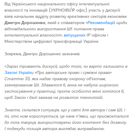
Від Українського національного офісу інтелектуальної
власності та інновацій (УКРНОІВІ/IP офіс) участь у дискусії
взяв начальник відділу розвитку креативних секторів економіки
Дмитро Дорошенко
, який є співавтором
«
Рекомендацій
щодо
відповідального використання ШІ: питання права
інтелектуальної власності»
,
випущених
ІР офісом і
Міністерством цифрової трансформації України.
Зокрема, Дмитро Дорошенко зазначив:
«Зараз тривають дискусії, щодо того, чи варто залишати в
Законі України
«Про авторське право і суміжні права»
Статтю 33, яка надає правову охорону об’єктам,
згенерованим ШІ. Здавалося б, вона не набула широкого
застосування у практиці, проте особисто мені хотілося б,
щоб Закон і далі зважав на розвиток технологій.
Знаєте, склалася ситуація, що у світі для автора і сам ШІ, і
ті, хто ним користується, це наче п’явки, що присмокталися
до тіла творця, використовуючи його контент без дозволу.
І подекуди позиція автора виглядає виправданою.