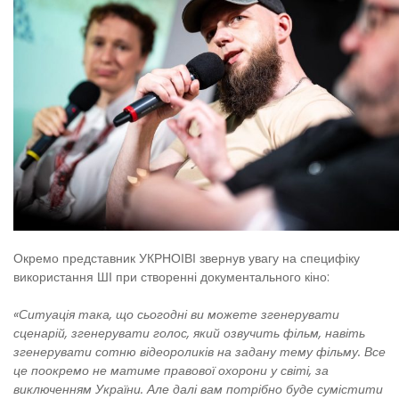
Окремо представник УКРНОІВІ звернув увагу на специфіку
використання ШІ при створенні документального кіно:
«Ситуація така, що сьогодні ви можете згенерувати
сценарій, згенерувати голос, який озвучить фільм, навіть
згенерувати сотню відеороликів на задану тему фільму. Все
це поокремо не матиме правової охорони у світі, за
виключенням України. Але далі вам потрібно буде сумістити