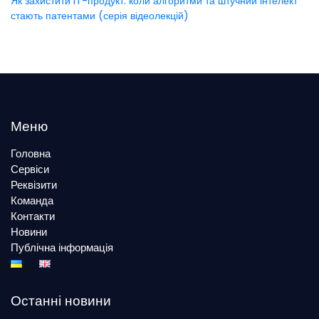
Як захистити IT-продукт: коли алгоритми та штучний інтелект
стають патентами (серія відеолекцій)
Меню
Головна
Сервіси
Реквізити
Команда
Контакти
Новини
Публічна інформація
Останні новини