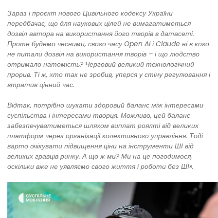
Зараз і проєкт нового Цивільного кодексу України
передбачає, що для наукових цілей не вимагатиметься
дозвіл автора на використання його творів в датасеті.
Проте будемо чесними, свого часу Open AI і Claude ні в кого
не питали дозвіл на використання творів – і що людство
отримало натомість? Черговий великий технологічний
прорив. Ті ж, хто так не зробив, уперся у стіну регулювання і
втратив цінний час.
Відтак, потрібно шукати здоровий баланс між інтересами
суспільства і інтересами творця. Можливо, цей баланс
забезпечуватиметься шляхом виплат роялті від великих
платформ через організації колективного управління. Тоді
варто очікувати підвищення ціни на інструменти ШІ від
великих гравців ринку. А що ж ми? Ми на це погодимося,
оскільки вже не уявляємо свого життя і роботи без ШІ».