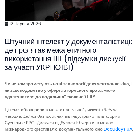
12 Червня 2026
Штучний інтелект у документалістиці:
де пролягає межа етичного
використання ШІ (підсумки дискусії
за участі УКРНОІВІ)
Чи не компрометують нові технології документальне кіно, і
як законодавство у сфері авторського права може
адаптуватися до подальшої експансії ШІ?
Ці теми обговорили в межах панельної дискусії
«Знімає
машина. Відповідає людина»
від індустрійної платформи
Суспільне PRO. Дискусія відбулася 10 червня в межах
Міжнародного фестивалю документального кіно
Docudays UA
.