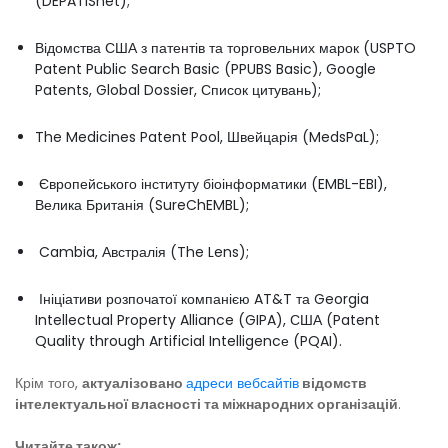
(DEPATISnet);
Відомства США з патентів та торговельних марок (USPTO
Patent Public Search Basic (PPUBS Basic), Google
Patents, Global Dossier, Список цитувань);
The Medicines Patent Pool, Швейцарія (MedsPaL);
Європейського інституту біоінформатики (EMBL-EBI),
Велика Британія (SureChEMBL);
Cambia, Австралія (The Lens);
Ініціативи розпочатої компанією AT&T та Georgia
Intellectual Property Alliance (GIPA), США (Patent
Quality through Artificial Intelligencе (PQAI).
Крім того,
актуалізовано
адреси вебсайтів
відомств
інтелектуальної власності та міжнародних організацій
.
Читайте також: