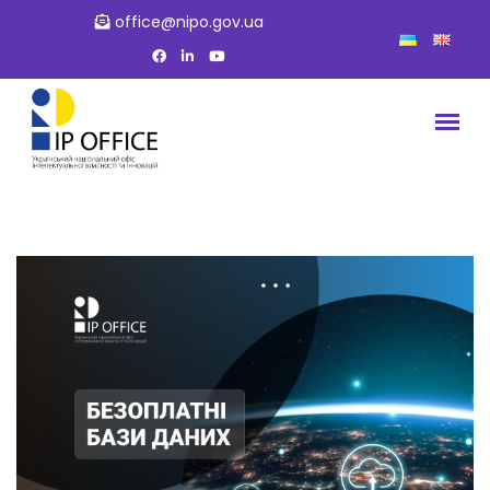
office@nipo.gov.ua