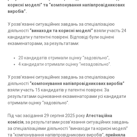
корисні моделі” та “компонування напівпровідникових
виробів”.
У розв’язанні ситуаційних завдань за спеціалізацією
діяльності
“винаходи та корисні моделі”
взяли участь 24
кандидати у патентні повірені. Відповіді були оцінені
екзаменаторами, за результатами:
20 кандидатів отримали оцінку “задовільно”,
4 кандидати отримали оцінку “незадовільно”.
У розв’язанні ситуаційних завдань за спеціалізацією
діяльності
“компонування напівпровідникових виробів”
взяли участь 15 кандидатів у патентні повірені. За
результатами оцінювання екзаменаторами усі кандидати
отримали оцінку “задовільно”.
Під час засідання 29 серпня 2025 року
Атестаційна
комісія
, за результатами розв’язання ситуаційних завдань
за спеціалізаціями діяльності “винаходи та корисні моделі”
та “компонування напівпровідникових виробів”,
прийняла