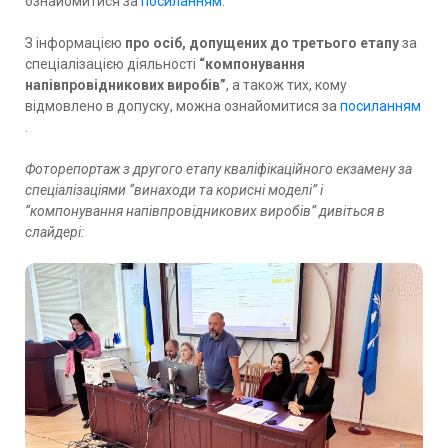
ознайомитися за
посиланням
.
З інформацією
про осіб, допущених до третього етапу
за
спеціалізацією діяльності
“компонування
напівпровідникових виробів”
, а також тих, кому
відмовлено в допуску, можна ознайомитися за
посиланням
.
Фоторепортаж з
другого етапу кваліфікаційного екзамену за
спеціалізаціями “винаходи та корисні моделі” і
“компонування напівпровідникових виробів” дивіться в
слайдері: