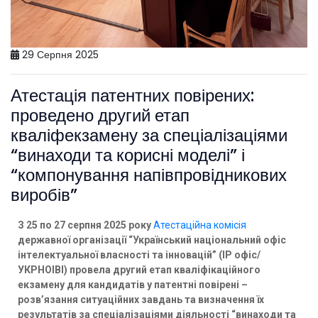
29 Серпня 2025
Атестація патентних повірених:
проведено другий етап
кваліфекзамену за спеціалізаціями
“винаходи та корисні моделі” і
“компонування напівпровідникових
виробів”
З 25 по 27 серпня 2025 року
Атестаційна комісія
державної організації “Український національний офіс
інтелектуальної власності та інновацій” (ІР офіс/
УКРНОІВІ)
провела другий етап кваліфікаційного
екзамену для кандидатів у патентні повірені –
розв’язання ситуаційних завдань та визначення їх
результатів за спеціалізаціями діяльності “винаходи та