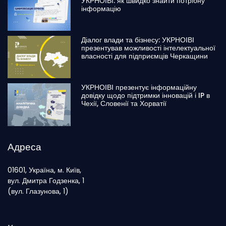
УКРНОІВІ: як швидко знайти потрібну
інформацію
Діалог влади та бізнесу: УКРНОІВІ
презентував можливості інтелектуальної
власності для підприємців Черкащини
УКРНОІВІ презентує інформаційну
довідку щодо підтримки інновацій і IP в
Чехії, Словенії та Хорватії
Адреса
01601, Україна, м. Київ,
вул. Дмитра Годзенка, 1
(вул. Глазунова, 1)