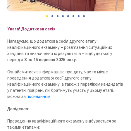
Увага! Додаткова сесія
Нагадуємо, що додаткова сесія другого етапу
кваліфікаційного екзамену
–
розв’язання ситуаційних
завдань та визначення їх результатів – відбудеться у
період
з 8 по 15 вересня 2025 року.
Ознайомитися з інформацією про дату, час та місце
проведення додаткової сесії другого етапу
кваліфікаційного екзамену, а також з переліком кандидатів
у патентні повірені, які братимуть участь у цьому етапі,
можна за
посиланням
.
Довідково:
Проведення кваліфікаційного екзамену відбувається за
такими етапами: