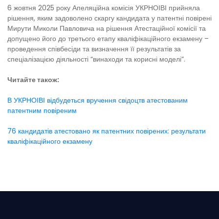
6 жовтня 2025 року Апеляційна комісія УКРНОІВІ прийняла
рішення, яким задоволено скаргу кандидата у патентні повірені
Мирути Миколи Павловича на рішення Атестаційної комісії та
допущено його до третього етапу кваліфікаційного екзамену –
проведення співбесіди та визначення її результатів за
спеціалізацією діяльності “винаходи та корисні моделі”.
Читайте також:
В УКРНОІВІ відбудеться вручення свідоцтв атестованим
патентним повіреним
76 кандидатів атестовано як патентних повірених: результати
кваліфікаційного екзамену