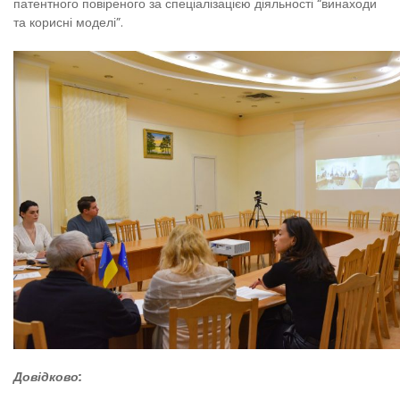
патентного повіреного за спеціалізацією діяльності “винаходи
та корисні моделі”.
Довідково: