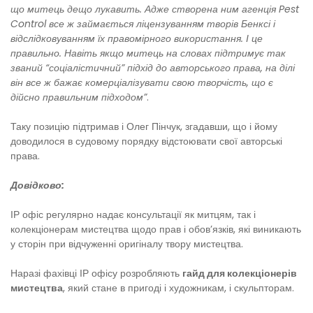
що митець дещо лукавить. Адже створена ним агенція Pest
Control все ж займається ліцензуванням творів Бенксі і
відслідковуванням їх правомірного використання. І це
правильно. Навіть якщо митець на словах підтримує так
званий “соціалістичний” підхід до авторського права, на ділі
він все ж бажає комерціалізувати свою творчість, що є
дійсно правильним підходом”
.
Таку позицію підтримав і Олег Пінчук, згадавши, що і йому
доводилося в судовому порядку відстоювати свої авторські
права.
Довідково:
ІР офіс регулярно надає консультації як митцям, так і
колекціонерам мистецтва щодо прав і обов’язків, які виникають
у сторін при відчуженні оригіналу твору мистецтва.
Наразі фахівці ІР офісу розробляють
гайд для колекціонерів
мистецтва
, який стане в пригоді і художникам, і скульпторам.