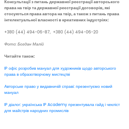
Консультації з питань державної реєстрації авторського
права на твір та державної реєстрації договорів, які
стосуються права автора на твір, а також з питань права
інтелектуальної власності в креативних індустріях:
+380 (44) 494-06-87, +380 (44) 494-06-20
Фото: Богдан Малій
Читайте також:
IP офіс розробив мануал для художників щодо авторського
права в образотворчому мистецтві
Авторське право у видавничій справі: презентуємо новий
мануал
IP діалог: українська IP Academy презентувала гайд і чекліст
для майстрів народних промислів