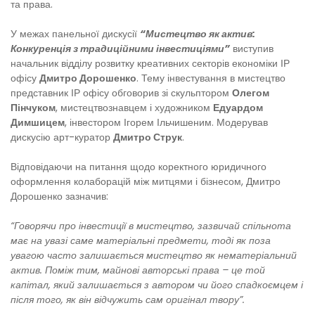
та права.
У межах панельної дискусії
“Мистецтво як актив:
Конкуренція з традиційними інвестиціями”
виступив
начальник відділу розвитку креативних секторів економіки ІР
офісу
Дмитро Дорошенко
. Тему інвестування в мистецтво
представник ІР офісу обговорив зі скульптором
Олегом
Пінчуком
, мистецтвознавцем і художником
Едуардом
Димшицем
, інвестором Ігорем Ільчишеним. Модерував
дискусію арт-куратор
Дмитро Струк
.
Відповідаючи на питання щодо коректного юридичного
оформлення колаборацій між митцями і бізнесом, Дмитро
Дорошенко зазначив:
“Говорячи про інвестиції в мистецтво, зазвичай спільнота
має на увазі саме матеріальні предмети, тоді як поза
увагою часто залишається мистецтво як нематеріальний
актив. Поміж тим, майнові авторські права – це той
капітал, який залишається з автором чи його спадкоємцем і
після того, як він відчужить сам оригінал твору”.