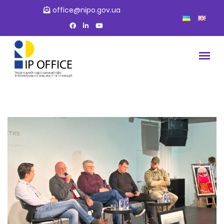
office@nipo.gov.ua