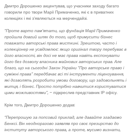
Дмитро Дорошенко акцентував, що учасники заходу багато
говорили про твори Марії Примаченко, які є в приватних
колекціях і які з’являються на мерчендайзі.
“Проте варто пам’ятати, що фундація Марії Примаченко
пройшла довгий шлях до того, щоб примусити бізнес
поважати авторські права мисткині. Зрештою, часто і
колекціонер не усвідомлює: якщо оригінал твору перебуває в
його власності, він досі не має права навіть експонувати
його без дозволу власника майнових авторських прав. Але
благо, що на сьогодні Закон України “Про авторське право і
суміжні права” передбачає всі ті інструменти ліцензування,
які дозволять розробити умови договору, що задовольнять і
митця, і бізнес. Просто потрібно навчитися користуватися
цими можливостями”
, – підкреслив представник ІР офісу.
Крім того, Дмитро Дорошенко додав:
“Перепрошую за попсовий приклад, але давайте згадаємо
Бенксі. Він неодноразово заявляв про своє презирство до
інституту авторського права, а проте, мусимо визнати,