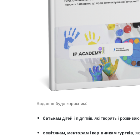
Видання буде корисним:
батькам
дітей і підлітків, які творять і розвив
освітянам, менторам і керівникам гуртків
, я