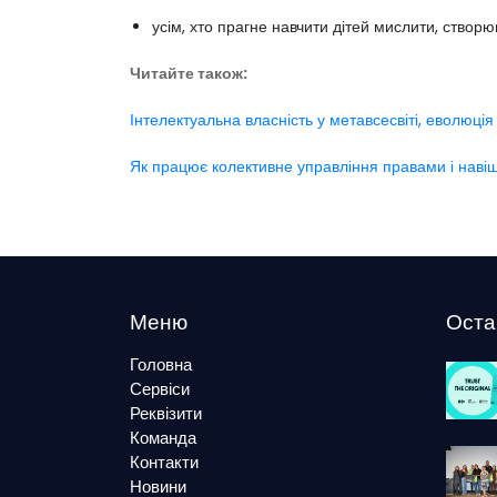
усім, хто прагне навчити дітей мислити, створюв
Читайте також:
Інтелектуальна власність у метавсесвіті, еволюція
Як працює колективне управління правами і навіщо 
Меню
Оста
Головна
Сервіси
Реквізити
Команда
Контакти
Новини