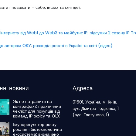
ати і поважати – себе, інших та їхні ідеї.
 інтернету від Web1 до Web3 та майбутнє IP: підсумки 2 сезону IP Tr
авторам ОКУ: розподіл роялті в Україні та світі (відео)
нні новини
Адреса
Як не натрапити на
01601, Україна, м. Київ,
контрафакт: практичний
вул. Дмитра Годзенка, 1
чекліст для покупців від
(вул. Глазунова, 1)
команд IP офісу та OLX
Імунорегулятор росту
рослин і біотехнологічна
екосистема: визначено