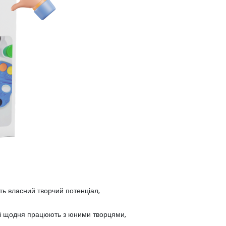
ають власний творчий потенціал,
кі щодня працюють з юними творцями,