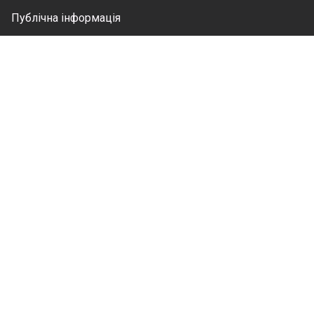
Публічна інформація
Законодавство
Робота в УКРНОІВІ
Графік прийому документів
КОНТАКТИ
Адреса: 01601, Україна, м. Київ, вул. Дмитра Годзенка,
1
Пошта: office@nipo.gov.ua
Помітили неточність або помилку?
Напишіть нам на
portal_help@nipo.gov.ua