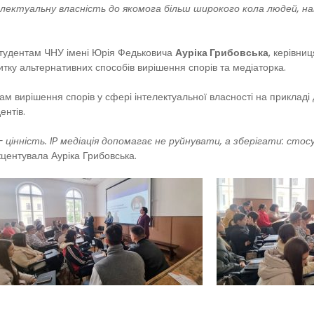
телектуальну власність до якомога більш широкого кола людей, 
студентам ЧНУ імені Юрія Федьковича
Ауріка Грибовська
, керівни
итку альтернативних способів вирішення спорів та медіаторка.
м вирішення спорів у сфері інтелектуальної власності на прикладі 
ентів.
цінність. IP медіація допомагає не руйнувати, а зберігати: стосу
кцентувала Ауріка Грибовська.