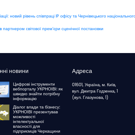
іації: новий рівень співпраці IP офісу та Чернівецького національног
 партнером світової прем’єри сценічної постановки
нні новини
Адреса
Цифрові інструменти
01601, Україна, м. Київ,
вебпорталу УКРНОІВІ: як
вул. Дмитра Годзенка, 1
швидко знайти потрібну
(вул. Глазунова, 1)
інформацію
Діалог влади та бізнесу:
УКРНОІВІ презентував
можливості
інтелектуальної
власності для
підприємців Черкащини