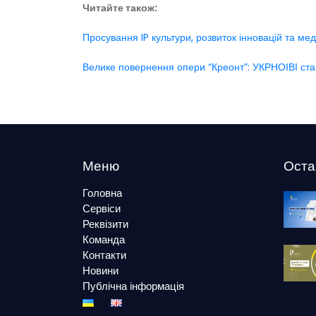
Читайте також:
Просування IP культури, розвиток інновацій та мед
Велике повернення опери “Креонт”: УКРНОІВІ став
Меню
Оста
Головна
Сервіси
Реквізити
Команда
Контакти
Новини
Публічна інформація