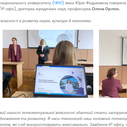
о національного університету
(ЧНУ)
імені Юрія Федьковича говорила 
І/ІР офіс), докторка юридичних наук, професорка
Олена Орлюк.
ласності в розвитку науки, культури й економіки.
вий захист інтелектуальної власності здатний стати запорукою 
 відновлення та розвитку. В часи технологій наш головний потенціал
нтів, які слід використовувати максимально. Завдання ІР офісу