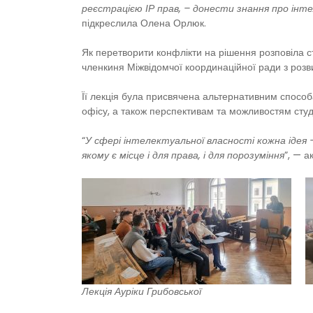
реєстрацією ІР прав, – донести знання про ін
підкреслила Олена Орлюк.
Як перетворити конфлікти на рішення розповіла 
членкиня Міжвідомчої координаційної ради з розв
Її лекція була присвячена альтернативним способа
офісу, а також перспективам та можливостям студ
“
У сфері інтелектуальної власності кожна ідея – 
якому є місце і для права, і для порозуміння
”, — а
Лекція Ауріки Грибовської