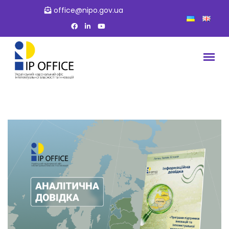
office@nipo.gov.ua