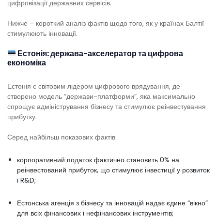
цифровізації державних сервісів.
Нижче – короткий аналіз фактів щодо того, як у країнах Балтії
стимулюють інновації.
Естонія: держава-акселератор та цифрова
економіка
Естонія є світовим лідером цифрового врядування, де
створено модель “держави-платформи”, яка максимально
спрощує адміністрування бізнесу та стимулює реінвестування
прибутку.
Серед найбільш показових фактів:
корпоративний податок фактично становить 0% на
реінвестований прибуток, що стимулює інвестиції у розвиток
і R&D;
Естонська агенція з бізнесу та інновацій надає єдине “вікно”
для всіх фінансових і нефінансових інструментів;