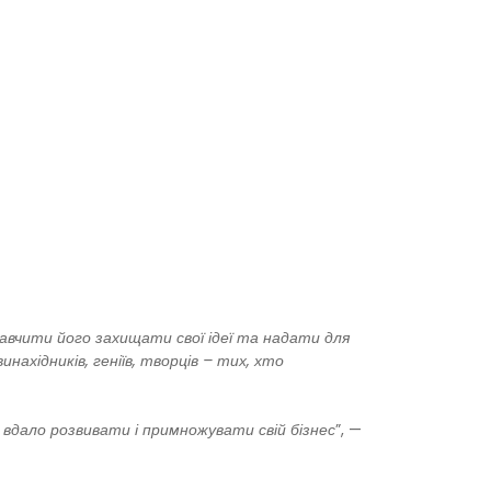
навчити його захищати свої ідеї та надати для
инахідників, геніїв, творців – тих, хто
 вдало розвивати і примножувати свій бізнес
”, —