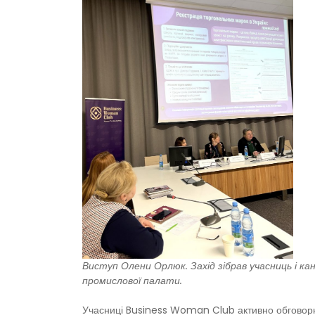
Виступ Олени Орлюк. Захід зібрав учасниць і 
промислової палати.
Учасниці Business Woman Club активно обговорюва