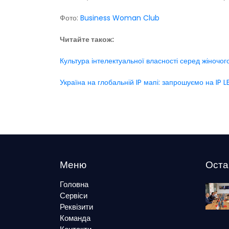
Фото:
Business Woman Club
Читайте також:
Культура інтелектуальної власності серед жіночо
Україна на глобальній IP мапі: запрошуємо на IP 
Меню
Оста
Головна
Сервіси
Реквізити
Команда