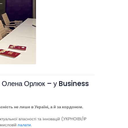
к: Олена Орлюк – у Business
ість не лише в Україні, а й за кордоном.
ктуальної власності та інновацій (УКРНОІВІ/IP
омисловій
палати
.