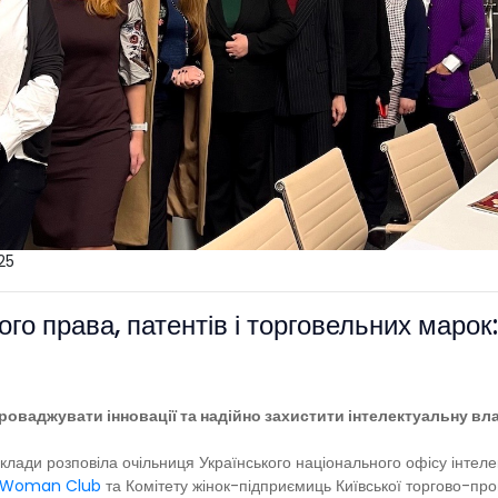
25
ого права, патентів і торговельних маро
оваджувати інновації та надійно захистити інтелектуальну власн
иклади розповіла очільниця Українського національного офісу інтеле
s Woman Club
та Комітету жінок-підприємиць Київської торгово-пр