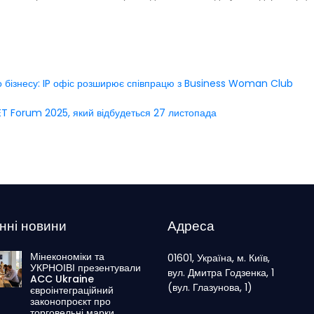
го бізнесу: IP офіс розширює співпрацю з Business Woman Club
LET Forum 2025, який відбудеться 27 листопада
нні новини
Адреса
Мінекономіки та
01601, Україна, м. Київ,
УКРНОІВІ презентували
вул. Дмитра Годзенка, 1
ACC Ukraine
(вул. Глазунова, 1)
євроінтеграційний
законопроєкт про
торговельні марки