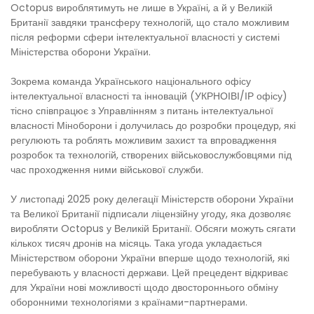
Octopus вироблятимуть не лише в Україні, а й у Великій
Британії завдяки трансферу технологій, що стало можливим
після реформи сфери інтелектуальної власності у системі
Міністерства оборони України.
Зокрема команда Українського національного офісу
інтелектуальної власності та інновацій (УКРНОІВІ/ІР офісу)
тісно співпрацює з Управлінням з питань інтелектуальної
власності Міноборони і долучилась до розробки процедур, які
регулюють та роблять можливим захист та впровадження
розробок та технологій, створених військовослужбовцями під
час проходження ними військової служби.
У листопаді 2025 року делегації Міністерств оборони України
та Великої Британії підписали ліцензійну угоду, яка дозволяє
виробляти Octopus у Великій Британії. Обсяги можуть сягати
кількох тисяч дронів на місяць. Така угода укладається
Міністерством оборони України вперше щодо технологій, які
перебувають у власності держави. Цей прецедент відкриває
для України нові можливості щодо двостороннього обміну
оборонними технологіями з країнами-партнерами.