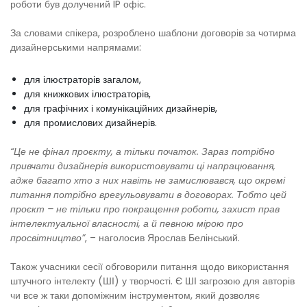
роботи був долучений IP офіс.
За словами спікера, розроблено шаблони договорів за чотирма
дизайнерськими напрямами:
для ілюстраторів загалом,
для книжкових ілюстраторів,
для графічних і комунікаційних дизайнерів,
для промислових дизайнерів.
“Це не фінал проєкту, а тільки початок. Зараз потрібно
привчати дизайнерів використовувати ці напрацювання,
адже багато хто з них навіть не замислювався, що окремі
питання потрібно врегульовувати в договорах. Тобто цей
проєкт – не тільки про покращення роботи, захист прав
інтелектуальної власності, а й певною мірою про
просвітництво”
, – наголосив Ярослав Белінський.
Також учасники сесії обговорили питання щодо використання
штучного інтелекту (ШІ) у творчості. Є ШІ загрозою для авторів
чи все ж таки допоміжним інструментом, який дозволяє