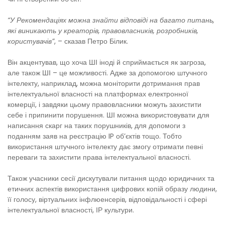
“У Рекомендаціях можна знайти відповіді на багато питань,
які виникають у креаторів, правовласників, розробників,
користувачів”
, – сказав Петро Білик.
Він акцентував, що хоча ШІ іноді й сприймається як загроза,
але також ШІ – це можливості. Адже за допомогою штучного
інтелекту, наприклад, можна моніторити дотримання прав
інтелектуальної власності на платформах електронної
комерції, і завдяки цьому правовласники можуть захистити
себе і припинити порушення. ШІ можна використовувати для
написання скарг на таких порушників, для допомоги з
поданням заяв на реєстрацію IP об’єктів тощо. Тобто
використання штучного інтелекту дає змогу отримати певні
переваги та захистити права інтелектуальної власності.
Також учасники сесії дискутували питання щодо юридичних та
етичних аспектів використання цифрових копій образу людини,
її голосу, віртуальних інфлюенсерів, відповідальності і сфері
інтелектуальної власності, ІР культури.