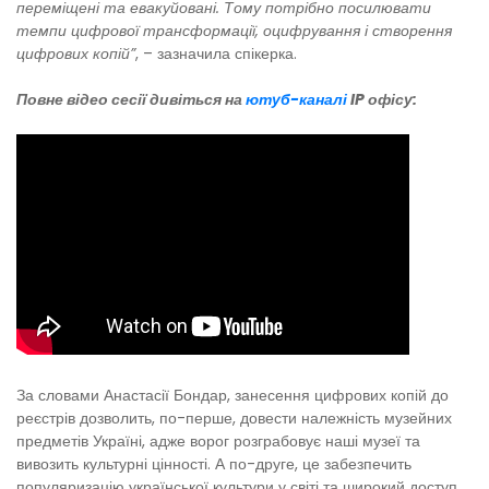
переміщені та евакуйовані. Тому потрібно посилювати
темпи цифрової трансформації, оцифрування і створення
цифрових копій”
, – зазначила спікерка.
Повне відео сесії дивіться на
ютуб-каналі
IP офісу:
За словами Анастасії Бондар, занесення цифрових копій до
реєстрів дозволить, по-перше, довести належність музейних
предметів Україні, адже ворог розграбовує наші музеї та
вивозить культурні цінності. А по-друге, це забезпечить
популяризацію української культури у світі та широкий доступ