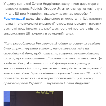
У цьому контексті
Олена Андрієнко
,
заступниця директора з
правових питань Publicis Groupe Ukraine, експертка комітету з
питань ШІ при Мінцифри, яка долучалася до розробки
“
Рекомендацій
щодо відповідального використання ШІ: питання
права інтелектуальної власності”, окреслила юридичні виклики
в аспекті прав інтелектуальної власності, які постають під час
використання ШІ, зокрема в рекламній галузі.
“Коли розроблялися Рекомендації, одним із основних завдань
було структурувати виклики, напрацювання, які є на
сьогоднішній день, щоб показати, зокрема, рекламодавцям,
що у сфері використання ШІ можна працювати легально. Це
з одного боку. А з іншого – щоб формувати
культуру
використання ШІ з поправкою на повагу до інтелектуальної
власності. У нас було завдання із зірочкою: звести ШІ та ІР і
показати, як можна це використостовувати у чинному
правовому полі України”
, – зауважила Олена Андрієнко.