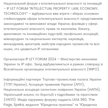
Національний форум з інтелектуальної власності та інновацій
– IP LET FORUM “INTELLECTUAL PROPERTY: LAW, ECONOMY,
TECHNOLOGY” – відбувається вже втретє і збирає основних
стейкхолдерів сфери інтелектуальної власності: представників
законодавчої та виконавчої влади України, фахівців у сфері
інтелектуальної власності, права та економіки, бізнесу,
креативних та інноваційних індустрій, профільних асоціацій,
міжнародних та національних експертів, науковців,
винахідників, креаторів, майстрів народних промислів та всіх
інших, хто цікавиться IP питаннями.
Організатори IP LET FORUM 2024 – Міністерство економіки
України та ІР офіс. Захід відбуватиметься в рамках співпраці зі
Всесвітньою організацією інтелектуальної власності (WIPO).
Інформаційні партнери: Торгово-промислова палата України
(ТПП України), Асоціація правників України (АПУ),
Національна асоціація патентних повірених України (НАПА),
Український альянс по боротьбі з підробками та піратством
(УАПП). Медіа підтримку форуму надають LIGA 360, The
Page, Speka, видання “Юридична практика” та “Юридична