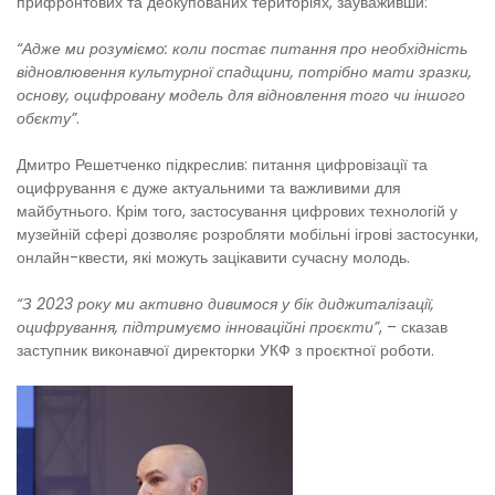
прифронтових та деокупованих територіях, зауваживши:
“Адже ми розуміємо: коли постає питання про необхідність
відновлювення культурної спадщини, потрібно мати зразки,
основу, оцифровану модель для відновлення того чи іншого
обєкту”
.
Дмитро Решетченко підкреслив: питання цифровізації та
оцифрування є дуже актуальними та важливими для
майбутнього. Крім того, застосування цифрових технологій у
музейній сфері дозволяє розробляти мобільні ігрові застосунки,
онлайн-квести, які можуть зацікавити сучасну молодь.
“З 2023 року ми активно дивимося у бік диджиталізації,
оцифрування, підтримуємо інноваційні проєкти”
, – сказав
заступник виконавчої директорки УКФ з проєктної роботи.