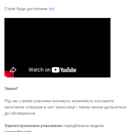
Стрім буде доступним
тут
:
Увага!
Під час стрімів учасники матимуть можливість поставити
запитання спікерам в чаті трансляції і таким чином долучитися
до обговорення.
Зареєстрованим учасникам
передбачена видача
сертифікатів
.