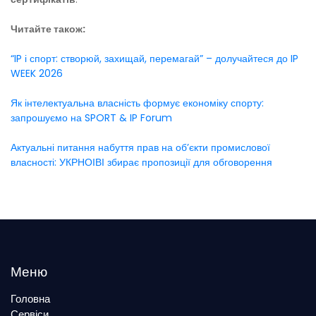
Читайте також:
“IP і спорт: створюй, захищай, перемагай” – долучайтеся до IP
WEEK 2026
Як інтелектуальна власність формує економіку спорту:
запрошуємо на SPORT & IP Forum
Актуальні питання набуття прав на об’єкти промислової
власності: УКРНОІВІ збирає пропозиції для обговорення
Меню
Головна
Сервіси