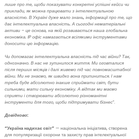
лише про те, щоби показувати конкретні успішні кейси чи
приклади, як можна працювати з інтелектуальною
власністю. В Україні дуже мало знань, інформації про те, що
дає інтелектуальна власність. А сьогодні нематеріальні
активи – це основа, на якій розвивається наша глобальна
економіка. IP офіс намагається всілякими інструментами
доносити цю інформацію.
Чи допомагає інтелектуальна власність під час війни? Так,
однозначно. В нас не зупинилося життя. Ми оговталися
після перших місяців і далі живемо під час повномасштабної
війни. Ми не знаємо, як швидко вона припиниться. І нам
треба буде абсолютно інакше сприймати світ, бути
сильними, мати сильну економіку. А відтак ми маємо
сприяти і створювати абсолютно різноманітні
інструменти для того, щоби підтримувати бізнес
”.
Довідково:
“Україна надихає світ”
— національна ініціатива, створена
для популяризації охорони та захисту прав інтелектуальної