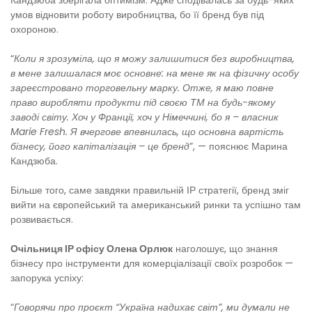
умов відновити роботу виробництва, бо її бренд був під
охороною.
“
Коли я зрозуміла, що я можу залишитися без виробництва,
в мене залишалася моє основне: на мене як на фізичну особу
зареєстровано торговельну марку. Отже, я маю повне
право виробляти продукти під своєю ТМ на будь-якому
заводі світу. Хоч у Франції, хоч у Німеччині, бо я – власник
Marie Fresh. Я вчергове впевнилась, що основна вартість
бізнесу, його капіталізація – це бренд
”, — пояснює Марина
Кандзюба.
Більше того, саме завдяки правильній ІР стратегії, бренд зміг
вийти на європейський та американський ринки та успішно там
розвивається.
Очільниця ІР офісу Олена Орлюк
наголошує, що знання
бізнесу про інструменти для комерціалізації своїх розробок —
запорука успіху:
“
Говорячи про проєкт “Україна надихає світ”, ми думали не