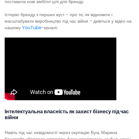
поставила нові амбітні цілі для бренду.
Історію бренду з перших вуст – про те, як відновити і
масштабувати виробництво під час війни – дивіться у відео на
нашому
YouTube
-каналі:
Інтелектуальна власність як захист бізнесу під час
війни
Навіть під час невідомості через окупацію Бучі, Марина
Кандзюба зберігала оптимізм. Адже сподівалась за будь-яких