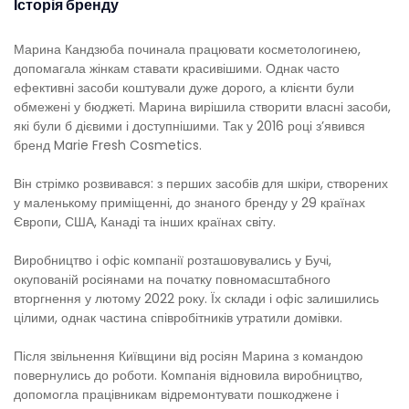
Історія бренду
Марина Кандзюба починала працювати косметологинею,
допомагала жінкам ставати красивішими. Однак часто
ефективні засоби коштували дуже дорого, а клієнти були
обмежені у бюджеті. Марина вирішила створити власні засоби,
які були б дієвими і доступнішими. Так у 2016 році зʼявився
бренд Marie Fresh Cosmetics.
Він стрімко розвивався: з перших засобів для шкіри, створених
у маленькому приміщенні, до знаного бренду у 29 країнах
Європи, США, Канаді та інших країнах світу.
Виробництво і офіс компанії розташовувались у Бучі,
окупованій росіянами на початку повномасштабного
вторгнення у лютому 2022 року. Їх склади і офіс залишились
цілими, однак частина співробітників утратили домівки.
Після звільнення Київщини від росіян Марина з командою
повернулись до роботи. Компанія відновила виробництво,
допомогла працівникам відремонтувати пошкоджене і