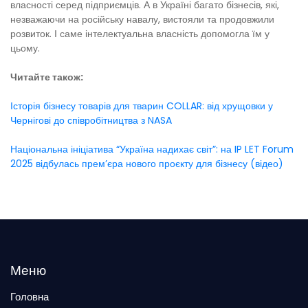
власності серед підприємців. А в Україні багато бізнесів, які,
незважаючи на російську навалу, вистояли та продовжили
розвиток. І саме інтелектуальна власність допомогла їм у
цьому.
Читайте також:
Історія бізнесу товарів для тварин COLLAR: від хрущовки у
Чернігові до співробітництва з NASA
Національна ініціатива “Україна надихає світ”: на IP LET Forum
2025 відбулась прем’єра нового проєкту для бізнесу (відео)
Меню
Головна