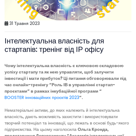
31 Травня 2023
Інтелектуальна власність для
стартапів: тренінг від ІР офісу
Чому інтелектуальна власність є ключовою складовою
успіху стартапу та як нею управляти, щоб залучити
інвестиції і мати прибуток? Ці питання обговорювали під
час онлайн-тренінгу “Роль ІВ в управлінні стартап-
проєктами” в рамках інкубаційної програми “
BOOSTER інноваційних проєктів 2023
”.
Нематеріальні активи, до яких належить й інтелектуальна
власність, дають можливість захистити і використовувати
творчий потенціал та інновації, що лежать в основі будь-якого
підприємства. На цьому наголосила
Ольга Кронда,
представниця Департаменту “Академія інтелектуальної