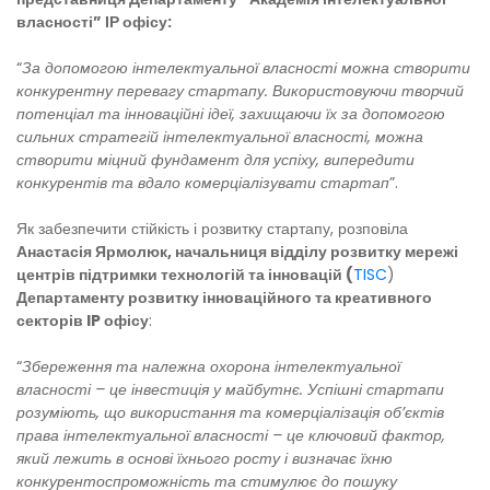
власності” ІР офісу:
“
За допомогою інтелектуальної власності можна створити
конкурентну перевагу стартапу. Використовуючи творчий
потенціал та інноваційні ідеї, захищаючи їх за допомогою
сильних стратегій інтелектуальної власності, можна
створити міцний фундамент для успіху, випередити
конкурентів та вдало комерціалізувати стартап
”.
Як забезпечити стійкість і розвитку стартапу, розповіла
Анастасія Ярмолюк, начальниця відділу розвитку мережі
центрів підтримки технологій та інновацій (
TISC
)
Департаменту розвитку інноваційного та креативного
секторів IP офісу
:
“
Збереження та належна охорона інтелектуальної
власності – це інвестиція у майбутнє. Успішні стартапи
розуміють, що використання та комерціалізація об’єктів
права інтелектуальної власності – це ключовий фактор,
який лежить в основі їхнього росту і визначає їхню
конкурентоспроможність та стимулює до пошуку