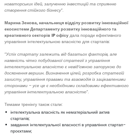
новаторських ідей, залученню інвестицій та сприянню
створення стійкого бізнесу
”.
Марина Зенова, начальниця відділу розвитку інноваційної
екосистеми Департаменту розвитку інноваційного та
креативного секторів
IP офісу
дала поради ефективного
управління інтелектуальною власністю для стартапів:
“
Успіх стартапу залежить від багатьох факторів, але
наявність чітко побудованої стратегії з управління
інтелектуальною власністю є невід’ємною запорукою до
досягнення вершин. Визначення цілей, розробка стратегій
захисту, управління правами та взаємодія із зацікавленими
сторонами – усе це є необхідними складовими ефективного
управління інтелектуальною власністю
”.
Темами тренінгу також стали:
інтелектуальна власність як нематеріальний актив
стартапів;
завдання інтелектуальної власності в управління стартап-
проєктами;