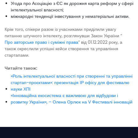
Угода про Асоціацію з ЄС як дорожня карта реформ у сфері
інтелектуальної власності;
міжнародні тенденції інвестування у нематеріальні активи.
Крім того, спікери разом із учасниками приділили увагу
питанню штучного інтелекту, розглянувши Закон України “
Про авторське право і суміжні права
” від 01.12.2022 року, а
також окреслили успішні кейси створення та управління
стартапами.
Читайте також:
«Роль інтелектуальної власності при створенні та управлінні
стартап-проєктами»: презентація ІР офісу для фестивалю
науки ХПІ
«Інноваційна екосистема є важливою для відбудови і
розвитку України», – Олена Орлюк на V Фестивалі інновацій