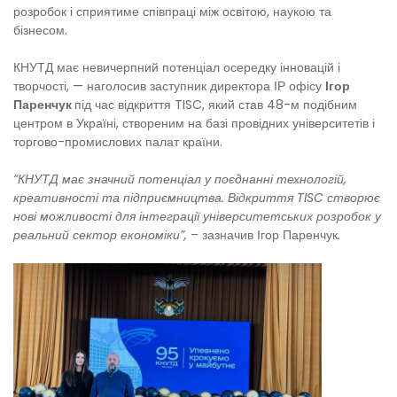
розробок і сприятиме співпраці між освітою, наукою та
бізнесом.
КНУТД має невичерпний потенціал осередку інновацій і
творчості, — наголосив заступник директора ІР офісу
Ігор
Паренчук
під час відкриття TISC, який став 48-м подібним
центром в Україні, створеним на базі провідних університетів і
торгово-промислових палат країни.
“КНУТД має значний потенціал у поєднанні технологій,
креативності та підприємництва. Відкриття TISC створює
нові можливості для інтеграції університетських розробок у
реальний сектор економіки”,
– зазначив Ігор Паренчук
.