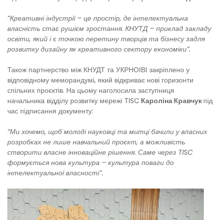
“Креативні індустрії – це простір, де інтелектуальна
власність стає рушієм зростання. КНУТД – приклад закладу
освіти, який і є точкою перетину творців та бізнесу задля
розвитку дизайну як креативного сектору економіки”.
Також партнерство між КНУДТ та УКРНОІВІ закріплено у
відповідному меморандумі, який відкриває нові горизонти
спільних проєктів. На цьому наголосила заступниця
начальника відділу розвитку мережі TISC
Кароліна Кравчук
під
час підписання документу:
“Ми хочемо, щоб молоді науковці та митці бачили у власних
розробках не лише навчальний проєкт, а можливість
створити власне інноваційне рішення. Саме через TISC
формується нова культура – культура поваги до
інтелектуальної власності”.