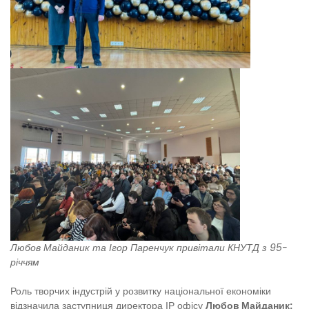
Любов Майданик та Ігор Паренчук привітали КНУТД з 95-
річчям
Роль творчих індустрій у розвитку національної економіки
відзначила заступниця директора ІР офісу
Любов Майданик: