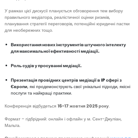
У рамках цієї дискусії планується обговорення тем вибору
правильного медіатора, реалістичної оцінки ризиків,
планування стратегії переговорів, потенційні юридичні пастки
для необережних тощо.
Використання нових інструментів штучного інтелекту
для максимальної ефективності медіації.
Роль судів у просуванні медіації.
Презентація провідних центрів медіації в IP сфері з
Європи
, які продемонструють свої унікальні підходи, якісні
послуги та найкращі практики.
Конференція відбудеться
16-17 жовтня 2025 року
.
Формат – гідбрідний: онлайн і офлайн у м. Сент-Джуліан,
Мальта.