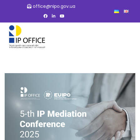
office@nipo.gov.ua