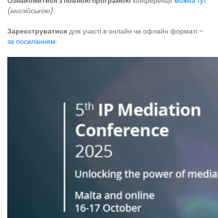
Ознайомитися з повною програмою
конференції
можна тут
(англійською)
.
Зареєструватися
для участі в онлайн чи офлайн форматі –
за посиланням
: