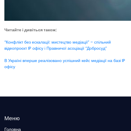
Читайте і дивіться також:
“Конфлікт без ескалації: мистецтво медіації” – спільний
відеопроєкт IP офісу і Правничої асоціації “Добросуд”
В Україні вперше реалізовано успішний кейс медіації на базі IP
офісу
Меню
Головна