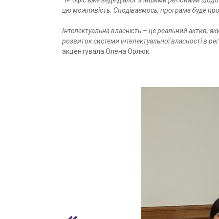
“IP офіс вже веде діалог з іншими регіонами щодо 
цю можливість. Сподіваємось, програма буде про
Інтелектуальна власність – це реальний актив, яки
розвиток системи інтелектуальної власності в ре
акцентувала Олена Орлюк.