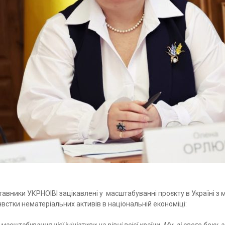
авники УКРНОІВІ зацікавлені у масштабуванні проєкту в Україні з 
чвстки нематеріальних активів в національній економіці: