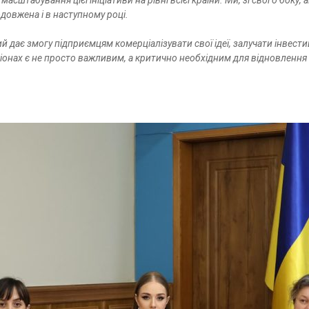
масштабування цієї ініціативи на рівні всієї країни. Ми, зі свого бо
довжена і в наступному році.
й дає змогу підприємцям комерціалізувати свої ідеї, залучати інвести
гіонах є не просто важливим, а критично необхідним для відновлення