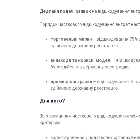
Дедлайн подачі заявок
на відшкодування вит
Порядок часткового відшкодування витрат наст
торговельні марки
– відшкодування 75% зб
здійснено державну реєстрацію;
винаходи та корисні моделі
– відшкодуван
було здійснено державну реєстрацію;
промислові зразки
– відшкодування 75% зб
здійснено державну реєстрацію.
Для кого?
За отриманням часткового відшкодування може 
критеріям:
зареєстрований у податкових органах Київс