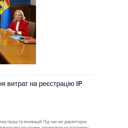
я витрат на реєстрацію IP
у праці та інновацій. Під час неї директорка
увала про ініціативи, спрямовані на підтримку