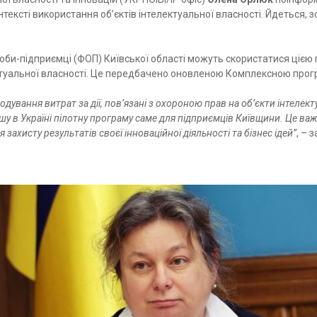
контексті використання об’єктів інтелектуальної власності. Йдеться
.
особи-підприємці (ФОП) Київської області можуть скористатися ціє
електуальної власності. Це передбачено оновленою Комплексною пр
шкодування витрат за дії, пов’язані з охороною прав на об’єкти інтеле
у в Україні пілотну програму саме для підприємців Київщини. Це важ
 захисту результатів своєї інноваційної діяльності та бізнес ідей”
, – 