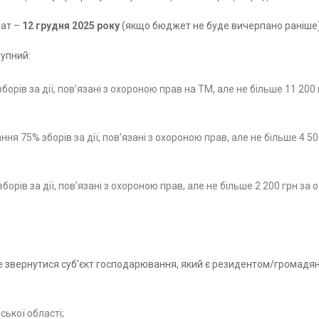
рат –
12 грудня 2025
року
(якщо бюджет не буде вичерпано раніше)
упний:
орів за дії, пов’язані з охороною прав на ТМ, але не більше 11 200
ня 75% зборів за дії, пов’язані з охороною прав, але не більше 4 5
орів за дії, пов’язані з охороною прав, але не більше 2 200 грн за
звернутися субʼєкт господарювання, який є резидентом/громадян
ької області;