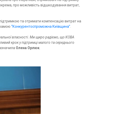
, зокрема, про можливість відшкодування витрат,
ю підтримкою та отримати компенсацію витрат на
ограмою
“Конкурентоспроможна Київщина”
.
ктуальної власності. Ми щиро радіємо, що КОВА
ливий крок у підтримці малого та середнього
зазначила
Олена Орлюк
.