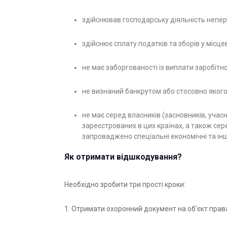
здійснював господарську діяльність непер
здійснює сплату податків та зборів у місце
не має заборгованості із виплати заробітно
не визнаний банкрутом або стосовно якого
не має серед власників (засновників, учасн
зареєстрованих в цих країнах, а також сер
запроваджено спеціальні економічні та інш
Як отримати відшкодування?
Необхідно зробити три прості кроки:
1. Отримати охоронний документ на об’єкт права