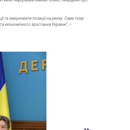
ку, активно інформуватимемо бізнес Київщини про
ції та зміцнювати позиції на ринку. Саме тому
 та економічного зростання України”
, –