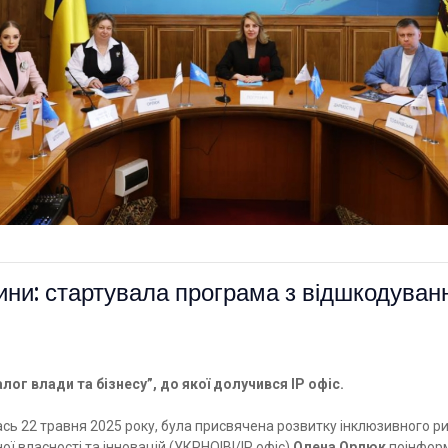
ни: стартувала програма з відшкодуванн
лог влади та бізнесу”, до якої долучився IP офіс.
 22 травня 2025 року, була присвячена розвитку інклюзивного ринк
ї власності та інновацій (УКРНОІВІ/IP офіс)
Олена Орлюк
поінформ