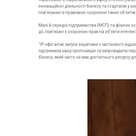
інноваційної діяльності бізнесу та стартапів у 
пов’язаних із правовою охороною таких об’єктів
Малі й середні підприємства (МСП) та фізичні 
дії, пов’язані з охороною прав на об’єкти інт
“IP офіс вітає запуск ініціативи з часткового від
підтримала нашу пропозицію та запровадила перш
бізнесу, який часто не має достатнього ресурсу для