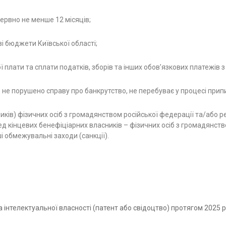
ервно не менше 12 місяців;
ві бюджети Київської області;
ї плати та сплати податків, зборів та інших обов’язкових платежів 
 не порушено справу про банкрутство, не перебуває у процесі прип
иків) фізичних осіб з громадянством російської федерації та/або р
ед кінцевих бенефіціарних власників – фізичних осіб з громадянство
і обмежувальні заходи (санкції).
 інтелектуальної власності (патент або свідоцтво) протягом 2025 р