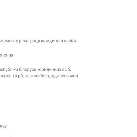
з моменту реєстрації юридичної особи;
инення;
еспубліки білорусь; юридичних осіб,
м рф та рб, не є особою, відносно якої
оку.