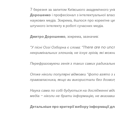
7 березня за запитом Київського академічного ун
Дорошенко
і професіонал з інтелектуальної влас
наукових медіа. Зокрема, йшлося про коректне ци
штучного інтелекту в роботі сучасних медіа.
Дмитро Дорошенко
, зокрема, зазначив:
“У пісні Оззі Озборна є слова: “There are no unc
некримінальних злочинів, не існує гріхів, які мож
Перефразовуючи генія з таких самих радикальних
Отже ніколи популярні відмовки “фото взято з
правовласника, якщо ви використали без дозво
Наука сама по собі будується на дослідженні в
медіа – ніколи не брати інформацію, не вказавш
Детальніше про критерії вибору інформації дл