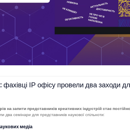
: фахівці ІР офісу провели два заходи д
ів на запити представників креативних індустрій стає постійн
и два семінари для представників наукової спільноти:
наукових медіа