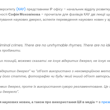
іверситету
(КАУ)
представники IP офісу – начальник відділу розвитку
ності
Софія Моховікова
– прочитали для фахівців КАУ дві лекції 
тування наукових джерел, аспекти переведення наукових новин у з
riminal crimes. There are no unrhymable rhymes. There are no ident
на пробачити.
 позицій, можемо сказати: не існує відкритих джерел, не існує 
 відкритих джерел” чи “об’єкт використано з некомерційною мет
лу його статтю, фотографію чи будь-який інший об’єкт авторсь
ідомих джерел, проте їх використання суворо регламентоване. Це 
и джерело”.
я наукових новин, а також про використання ШІ в медіа –
в
презе