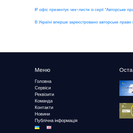
IP офіс презентує чек-листи із серії “Авторське пра
В Україні вперше зареєстровано авторське право 
Меню
Оста
Головна
Сервіси
Реквізити
Команда
Контакти
Новини
Публічна інформація