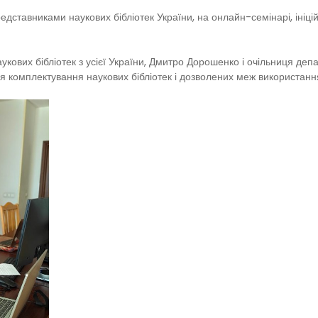
представниками наукових бібліотек України, на онлайн-семінарі, іні
аукових бібліотек з усієї України, Дмитро Дорошенко і очільниця деп
 комплектування наукових бібліотек і дозволених меж використання 