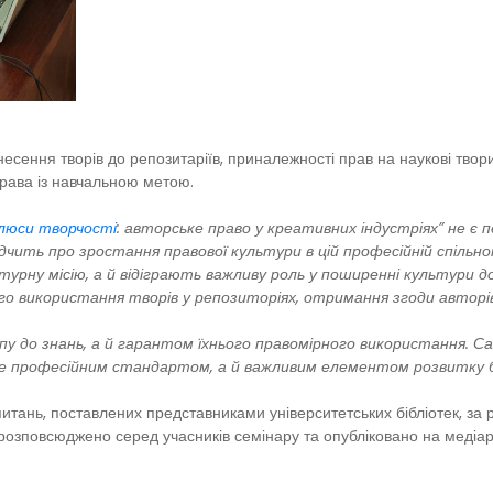
есення творів до репозитаріїв, приналежності прав на наукові твори 
права із навчальною метою.
люси творчості
: авторське право у креативних індустріях” не є 
відчить про зростання правової культури в цій професійній спільно
урну місію, а й відіграють важливу роль у поширенні культури 
го використання творів у репозиторіях, отримання згоди авторі
 до знань, а й гарантом їхнього правомірного використання. Са
е професійним стандартом, а й важливим елементом розвитку біб
питань, поставлених представниками університетських бібліотек, за р
е розповсюджено серед учасників семінару та опубліковано на медіа