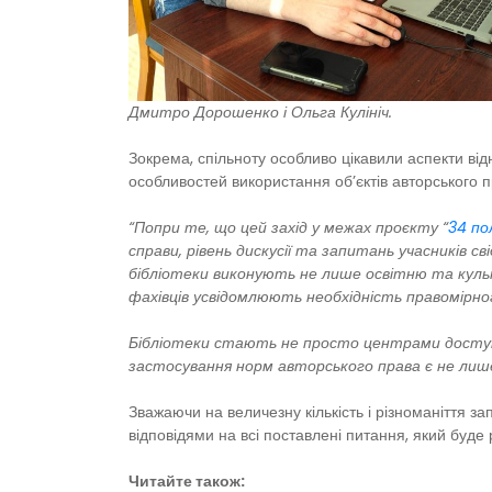
Дмитро Дорошенко і Ольга Кулініч.
Зокрема, спільноту особливо цікавили аспекти відн
особливостей використання об’єктів авторського 
“Попри те, що цей захід у межах проєкту “
34 по
справи, рівень дискусії та запитань учасників с
бібліотеки виконують не лише освітню та культ
фахівців усвідомлюють необхідність правомірно
Бібліотеки стають не просто центрами доступу
застосування норм авторського права є не лиш
Зважаючи на величезну кількість і різноманіття за
відповідями на всі поставлені питання, який буд
Читайте також: