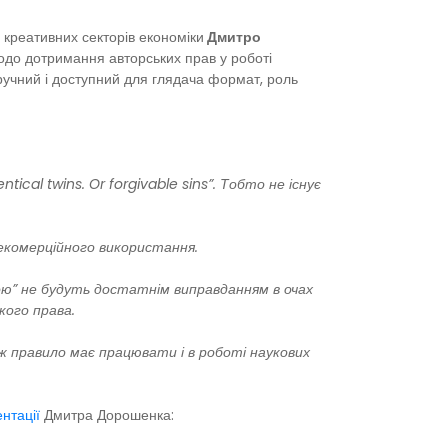
 креативних секторів економіки
Дмитро
щодо дотримання авторських прав у роботі
ручний і доступний для глядача формат, роль
ical twins. Or forgivable sins”. Тобто не існує
некомерційного використання.
ою” не будуть достатнім виправданням в очах
кого права.
ж правило має працювати і в роботі наукових
нтації
Дмитра Дорошенка: