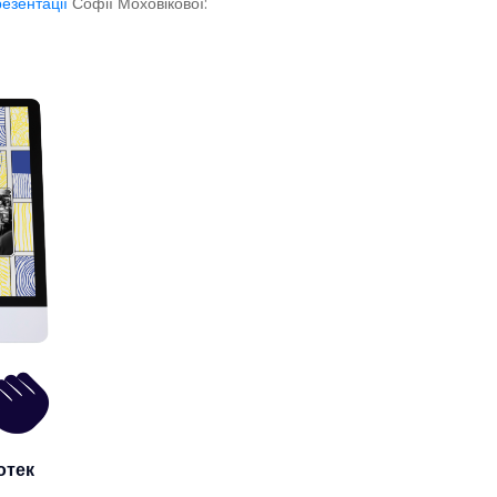
езентації
Софії Моховікової:
отек