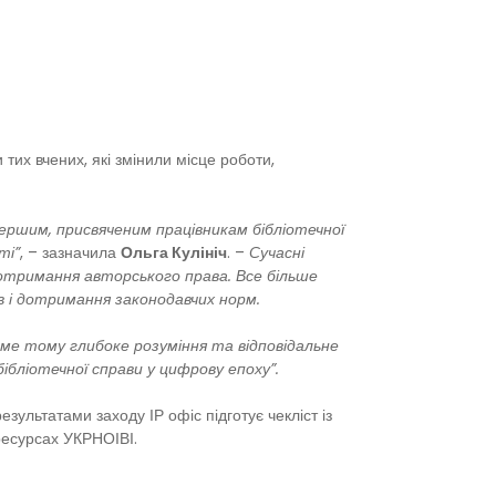
тих вчених, які змінили місце роботи,
першим, присвяченим працівникам бібліотечної
ті”
, – зазначила
Ольга Кулініч
. –
Сучасні
дотримання авторського права. Все більше
в і дотримання законодавчих норм.
ме тому глибоке розуміння та відповідальне
ліотечної справи у цифрову епоху”.
езультатами заходу ІР офіс підготує чекліст із
ресурсах УКРНОІВІ.