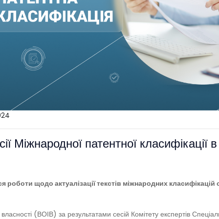
024
ії Міжнародної патентної класифікації в
я роботи щодо актуалізації текстів міжнародних класифікацій 
ї власності (ВОІВ) за результатами сесій Комітету експертів Спеціа