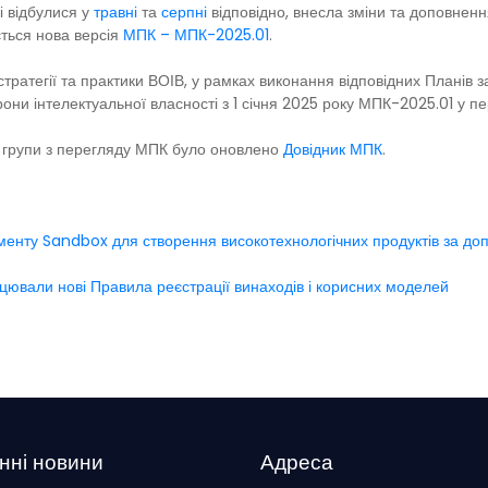
і відбулися у
травні
та
серпні
відповідно, внесла зміни та доповнення
ється нова версія
МПК – МПК-2025.01
.
ї стратегії та практики ВОІВ, у рамках виконання відповідних Планів 
они інтелектуальної власності з 1 січня 2025 року МПК-2025.01 у п
 групи з перегляду МПК було оновлено
Довідник МПК
.
ументу Sandbox для створення високотехнологічних продуктів за до
ацювали нові Правила реєстрації винаходів і корисних моделей
нні новини
Адреса