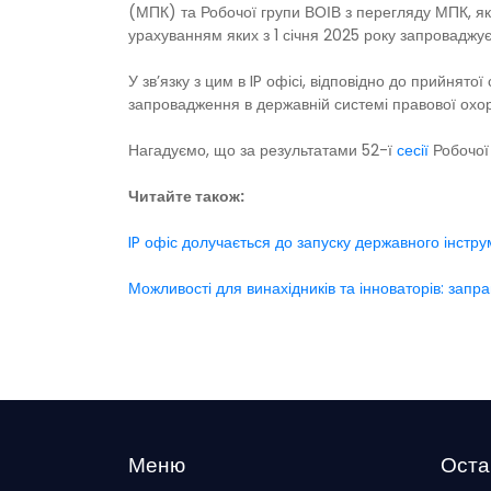
(МПК) та Робочої групи ВОІВ з перегляду МПК, як
урахуванням яких з 1 січня 2025 року запроваджу
У зв’язку з цим в IP офісі, відповідно до прийнято
запровадження в державній системі правової охор
Нагадуємо, що за результатами 52-ї
сесії
Робочої
Читайте також:
IP офіс долучається до запуску державного інстр
Можливості для винахідників та інноваторів: запр
Меню
Оста