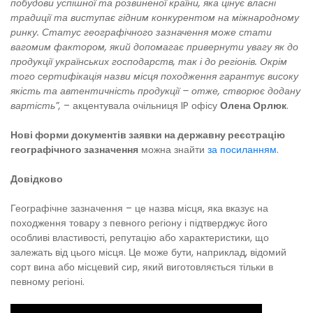
побудови успішної та розвиненої країни, яка цінує власні
традиції та виступає гідним конкурентом на міжнародному
ринку.
Статус географічного зазначення може стати
вагомим фактором, який допомагає привернути увагу як до
продукції українських господарств, так і до регіонів. Окрім
того сертифікація назви місця походження гарантує високу
якість та автентичність продукції – отже, створює додану
вартість”,
– акцентувала очільниця IP офісу
Олена Орлюк
.
Нові форми документів заявки на державну реєстрацію
географічного зазначення
можна знайти
за посиланням
.
Довідково
Географічне зазначення – це назва місця, яка вказує на
походження товару з певного регіону і підтверджує його
особливі властивості, репутацію або характеристики, що
залежать від цього місця. Це може бути, наприклад, відомий
сорт вина або місцевий сир, який виготовляється тільки в
певному регіоні.