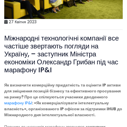
27 Квітня 2023
Міжнародні технологічні компанії все
частіше звертають погляди на
Україну, – заступник Міністра
економіки Олександр Грибан під час
марафону IP&I
Як визначити комерційну придатність та оцінити IP активи
для зміцнення позицій бізнесу та ефективного просування
на ринку? Про це спілкуються учасники дводенного
марафону IP&I
: «Як комерціалізувати інтелектуальну
власність», організованого IP офісом за підтримки iHUB до
Міжнародного дня інтелектуальної власності.
Першим до учасників марафону звернувся
заступник