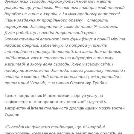
думках яких сьогодні народжуються нові ідеї, мають
розуміти, що українська IP-система захищає їхній творчий
доробок не лише в Україні, а і в міжнародному контексті.
Наше завдання як профільного органу – створити
передумови для звернення їх саме до нашої IP-системи.
Дуже радий, що сьогодні Національний орган
інтелектуальної власності вже функціонує в повній мірі та
набирає обертів, забезпечуючи потреби учасників
інноваційного процесу. Впевнений, що закладені реформи
найближчим часом створять цю індустрію в повному
масштабі, в якому вона сьогодні існує у всьому світі, і
нададуть можливість для подальшого розвитку інновацій і
втілення світлих ідей наших винахідників, які традиційно
притаманні Україні»
, – зазначив Олександр Грибан.
Також представник Мінекономіки звернув увагу на
зацікавленість міжнародної технологічної індустрії у
використанні інтелектуальних та дослідницьких можливостей
України.
«Сьогодні ми фіксуємо тенденцію, що міжнародні
технологічні компанії все частіше звертають погляди на