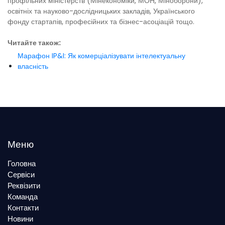
профільних міністерств (Мінекономіки, МОН, Міноборони),
освітніх та науково-дослідницьких закладів, Українського
фонду стартапів, професійних та бізнес-асоціацій тощо.
Читайте також:
Марафон IP&I: Як комерціалізувати інтелектуальну
власність
Меню
Головна
Сервіси
Реквізити
Команда
Контакти
Новини