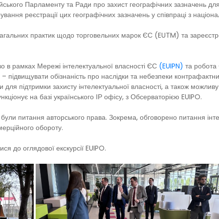
ського Парламенту та Ради про захист географічних зазначень для
рування реєстрації цих географічних зазначень у співпраці з націо
 загальних практик щодо торговельних марок ЄС (EUTM) та зареєст
о в рамках Мережі інтелектуальної власності ЄС
(EUIPN)
та робота 
ї – підвищувати обізнаність про наслідки та небезпеки контрафактн
нти для підтримки захисту інтелектуальної власності, а також можли
нкціонує на базі українського ІР офісу, з Обсерваторією EUIPO.
 були питання авторського права. Зокрема, обговорено питання інтел
омерційного обороту.
ися до оглядової екскурсії EUIPO.