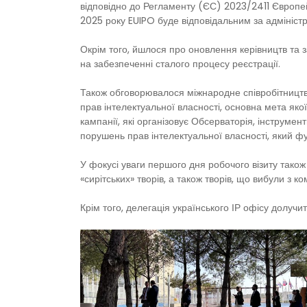
відповідно до Регламенту (ЄС) 2023/2411 Європей
2025 року EUIPO буде відповідальним за адмініст
Окрім того, йшлося про оновлення керівництв та
на забезпеченні сталого процесу реєстрації.
Також обговорювалося міжнародне співробітництв
прав інтелектуальної власності, основна мета яко
кампанії, які організовує Обсерваторія, інструме
порушень прав інтелектуальної власності, який фу
У фокусі уваги першого дня робочого візиту також
«сирітських» творів, а також творів, що вибули з к
Крім того, делегація українського ІР офісу долучит