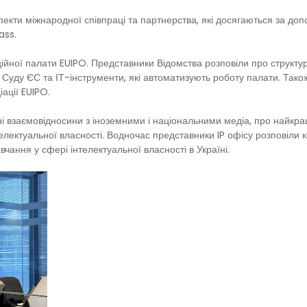
пекти міжнародної співпраці та партнерства, які досягаються за доп
ass.
йної палати EUIPO. Представники Відомства розповіли про структур
о Суду ЄС та ІТ-інструменти, які автоматизують роботу палати. Та
ації EUIPO.
ні взаємовідносини з іноземними і національними медіа, про найкра
електуальної власності. Водночас представники IP офісу розповіли 
чання у сфері інтелектуальної власності в Україні.