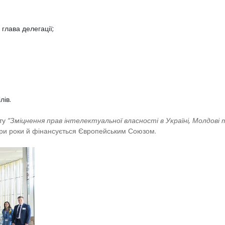
глава делегації;
лів.
кту
“Зміцнення прав інтелектуальної власності в Україні, Молдові т
тири роки й фінансується Європейським Союзом.