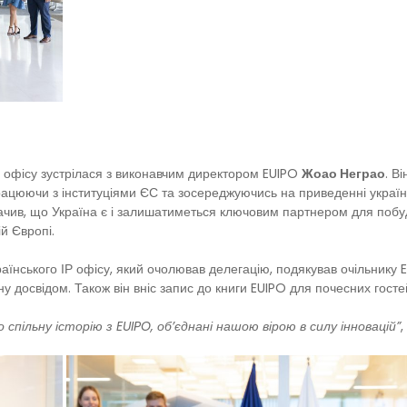
ІР офісу зустрілася з виконавчим директором EUIPO
Жоао Неграо
. В
працюючи з інституціями ЄС та зосереджуючись на приведенні україн
начив, що Україна є і залишатиметься ключовим партнером для побу
ій Європі.
раїнського ІР офісу, який очолював делегацію, подякував очільнику
ну досвідом. Також він вніс запис до книги EUIPO для почесних гост
спільну історію з EUIPO, об’єднані нашою вірою в силу інновацій”
,