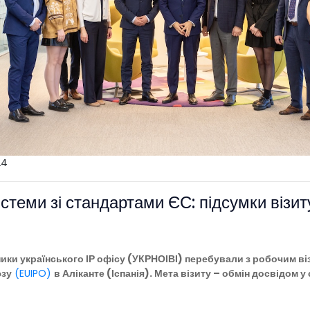
24
истеми зі стандартами ЄС: підсумки візи
ки українського ІР офісу (УКРНОІВІ) перебували з робочим ві
юзу
(EUIPO)
в Аліканте (Іспанія). Мета візиту – обмін досвідом 