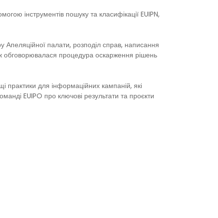
омогою інструментів пошуку та класифікації EUIPN,
у Апеляційної палати, розподіл справ, написання
кож обговорювалася процедура оскарження рішень
щі практики для інформаційних кампаній, які
команді EUIPO про ключові результати та проєкти