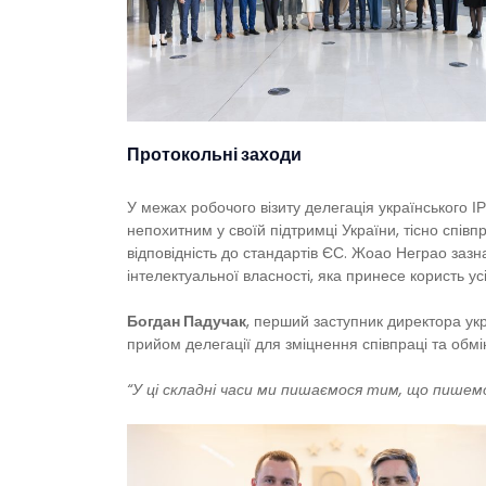
Протокольні заходи
У межах робочого візиту делегація українського 
непохитним у своїй підтримці України, тісно спів
відповідність до стандартів ЄС. Жоао Неграо заз
інтелектуальної власності, яка принесе користь ус
Богдан Падучак
, перший заступник директора ук
прийом делегації для зміцнення співпраці та обмі
“У ці складні часи ми пишаємося тим, що пишемо 