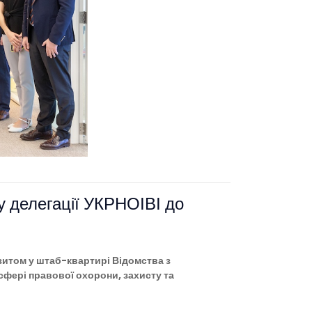
ту делегації УКРНОІВІ до
зитом у штаб-квартирі Відомства з
у сфері правової охорони, захисту та