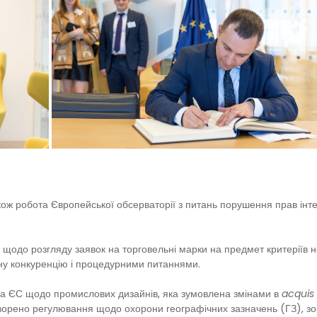
кож робота Європейської обсерваторії з питань порушення прав інте
одо розгляду заявок на торговельні марки на предмет критеріїв нед
сну конкуренцію і процедурними питаннями.
а ЄС щодо промислових дизайнів, яка зумовлена змінами в
acquis
ворено регулювання щодо охорони географічних зазначень (ГЗ), з