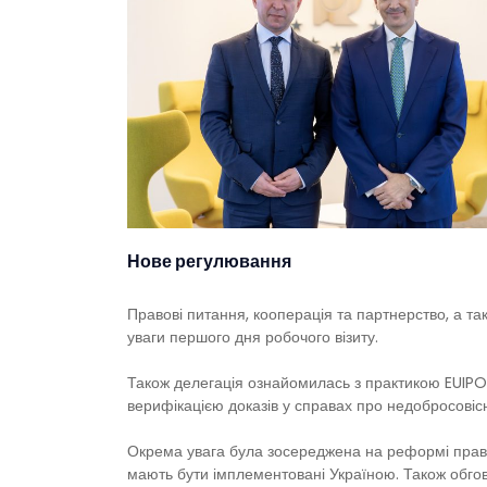
Нове регулювання
Правові питання, кооперація та партнерство, а та
уваги першого дня робочого візиту.
Також делегація ознайомилась з практикою EUIPO щ
верифікацією доказів у справах про недобросові
Окрема увага була зосереджена на реформі прав
мають бути імплементовані Україною. Також обго