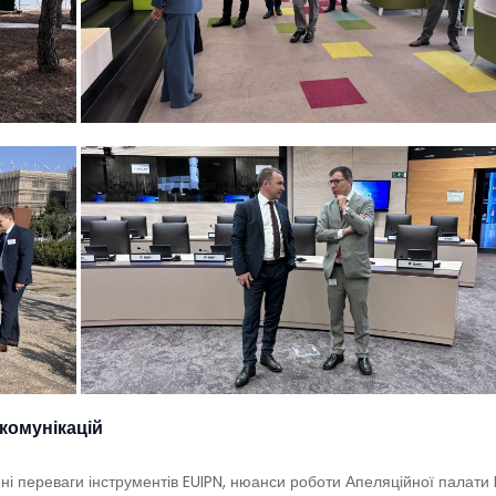
 комунікацій
ені переваги інструментів EUIPN, нюанси роботи Апеляційної палати E