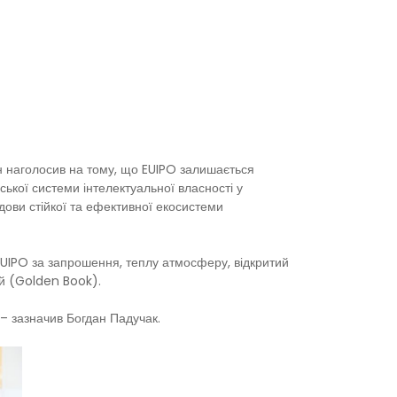
ін наголосив на тому, що EUIPO залишається
ської системи інтелектуальної власності у
дови стійкої та ефективної екосистеми
 EUIPO за запрошення, теплу атмосферу, відкритий
ей (Golden Book).
 – зазначив Богдан Падучак.