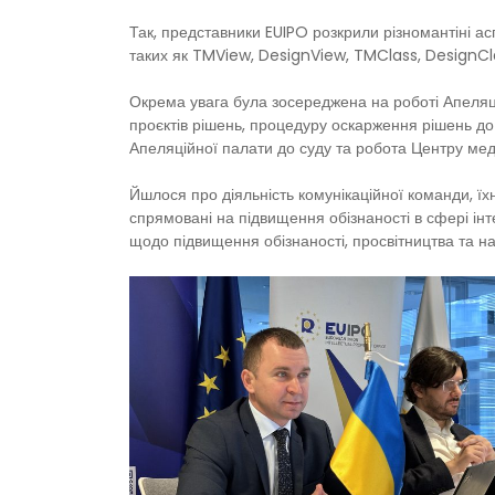
Так, представники EUIPO розкрили різномантіні ас
таких як TMView, DesignView, TMClass, DesignCl
Окрема увага була зосереджена на роботі Апеляці
проєктів рішень, процедуру оскарження рішень д
Апеляційної палати до суду та робота Центру меді
Йшлося про діяльність комунікаційної команди, їх
спрямовані на підвищення обізнаності в сфері інт
щодо підвищення обізнаності, просвітництва та нав