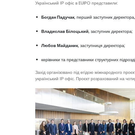
Український ІР офіс в EUIPO представили:
Богдан Падучак
, перший заступник директора, 
Владислав Білоцький
, заступник директора;
Любов Майданик
, заступниця директора;
керівники та представники структурних підрозді
Захід організовано під егідою міжнародного проє
український ІР офіс. Проєкт розрахований на чо