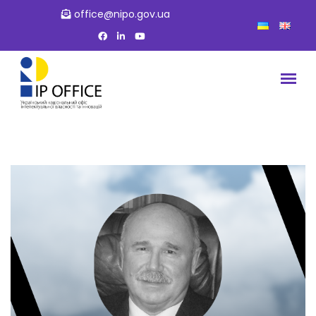
office@nipo.gov.ua