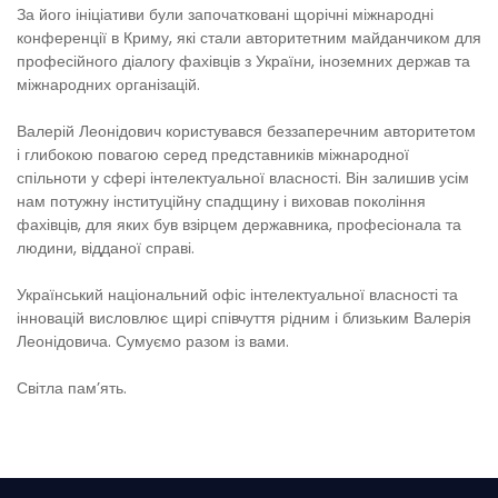
За його ініціативи були започатковані щорічні міжнародні
конференції в Криму, які стали авторитетним майданчиком для
професійного діалогу фахівців з України, іноземних держав та
міжнародних організацій.
Валерій Леонідович користувався беззаперечним авторитетом
і глибокою повагою серед представників міжнародної
спільноти у сфері інтелектуальної власності. Він залишив усім
нам потужну інституційну спадщину і виховав покоління
фахівців, для яких був взірцем державника, професіонала та
людини, відданої справі.
Український національний офіс інтелектуальної власності та
інновацій висловлює щирі співчуття рідним і близьким Валерія
Леонідовича. Сумуємо разом із вами.
Світла пам’ять.