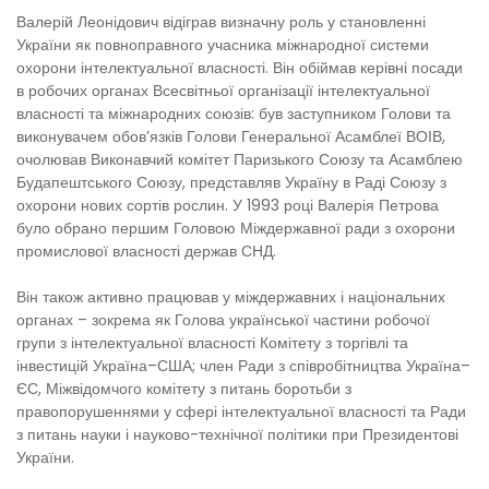
Валерій Леонідович відіграв визначну роль у становленні
України як повноправного учасника міжнародної системи
охорони інтелектуальної власності. Він обіймав керівні посади
в робочих органах Всесвітньої організації інтелектуальної
власності та міжнародних союзів: був заступником Голови та
виконувачем обов’язків Голови Генеральної Асамблеї ВОІВ,
очолював Виконавчий комітет Паризького Союзу та Асамблею
Будапештського Союзу, представляв Україну в Раді Союзу з
охорони нових сортів рослин. У 1993 році Валерія Петрова
було обрано першим Головою Міждержавної ради з охорони
промислової власності держав СНД.
Він також активно працював у міждержавних і національних
органах – зокрема як Голова української частини робочої
групи з інтелектуальної власності Комітету з торгівлі та
інвестицій Україна–США; член Ради з співробітництва Україна–
ЄС, Міжвідомчого комітету з питань боротьби з
правопорушеннями у сфері інтелектуальної власності та Ради
з питань науки і науково-технічної політики при Президентові
України.