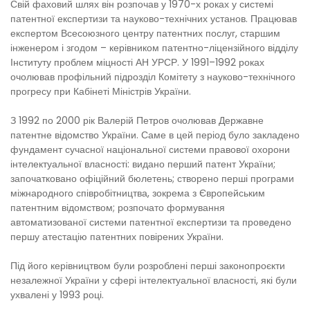
Свій фаховий шлях він розпочав у 1970-х роках у системі
патентної експертизи та науково-технічних установ. Працював
експертом Всесоюзного центру патентних послуг, старшим
інженером і згодом – керівником патентно-ліцензійного відділу
Інституту проблем міцності АН УРСР. У 1991–1992 роках
очолював профільний підрозділ Комітету з науково-технічного
прогресу при Кабінеті Міністрів України.
З 1992 по 2000 рік Валерій Петров очолював Державне
патентне відомство України. Саме в цей період було закладено
фундамент сучасної національної системи правової охорони
інтелектуальної власності: видано перший патент України;
започатковано офіційний бюлетень; створено перші програми
міжнародного співробітництва, зокрема з Європейським
патентним відомством; розпочато формування
автоматизованої системи патентної експертизи та проведено
першу атестацію патентних повірених України.
Під його керівництвом були розроблені перші законопроєкти
незалежної України у сфері інтелектуальної власності, які були
ухвалені у 1993 році.