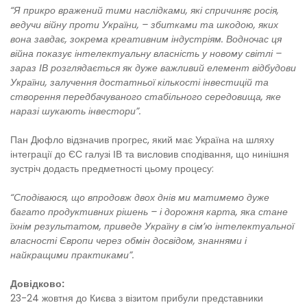
“Я прикро вражений тими наслідками, які спричиняє росія,
ведучи війну проти України, – збитками та шкодою, яких
вона завдає, зокрема креативним індустріям. Водночас ця
війна показує інтелектуальну власність у новому світлі –
зараз ІВ розглядається як дуже важливий елемент відбудови
України, залучення достатньої кількості інвестицій та
створення передбачуваного стабільного середовища, яке
наразі шукають інвестори”.
Пан Дюфло відзначив прогрес, який має Україна на шляху
інтеграції до ЄС галузі ІВ та висловив сподівання, що нинішня
зустріч додасть предметності цьому процесу:
“Сподіваюся, що впродовж двох днів ми матимемо дуже
багато продуктивних рішень – і дорожня карта, яка стане
їхнім результатом, приведе Україну в сім’ю інтелектуальної
власності Європи через обмін досвідом, знаннями і
найкращими практиками”.
Довідково:
23-24 жовтня до Києва з візитом прибули представники