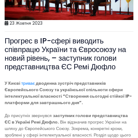
23 Жовтня 2023
Прогрес в IP-сфері виводить
співпрацю України та Євросоюзу на
новий рівень, – заступник голови
представництва ЄС Ремі Дюфло
У Києві
триває
дводенна зустріч представників
Європейського Союзу та української спільноти сфери
інтелектуальної власності “Створення сьогодні стійкої IP-
платформи для завтрашнього дня”.
До присутніх звернувся
заступник голови представництва
ЄС в Україні Ремі Дюфло.
Він відзначив прогрес України на
шляху до Європейського Союзу. Зокрема, конкретні кроки,
зроблені у сфері інтелектуальної власності. Розділ щодо цього