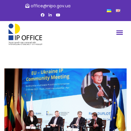
office@nipo.gov.ua