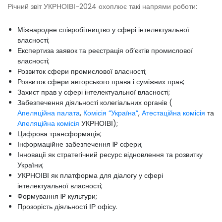
Річний звіт УКРНОІВІ-2024 охоплює такі напрями роботи:
Міжнародне співробітництво у сфері інтелектуальної
власності;
Експертиза заявок та реєстрація обʼєктів промислової
власності;
Розвиток сфери промислової власності;
Розвиток сфери авторського права і суміжних прав;
Захист прав у сфері інтелектуальної власності;
Забезпечення діяльності колегіальних органів (
Апеляційна палата
,
Комісія “Україна”
,
Атестаційна комісія
та
Апеляційна комісія
УКРНОІВІ);
Цифрова трансформація;
Інформаційне забезпечення IP сфери;
Інновації як стратегічний ресурс відновлення та розвитку
України;
УКРНОІВІ як платформа для діалогу у сфері
інтелектуальної власності;
Формування IP культури;
Прозорість діяльності ІР офісу.