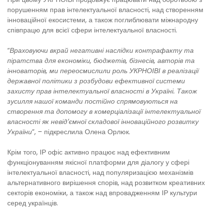
порушенням прав інтелектуальної власності, над створенням
інноваційної екосистеми, а також поглиблювати міжнародну
співпрацю для всієї сфери інтелектуальної власності.
“
Враховуючи вкрай негативні наслідки контрафакту та
піратства для економіки, бюджетів, бізнесів, авторів та
інноваторів, ми переосмислили роль УКРНОІВІ в реалізації
державної політики з розбудови ефективної системи
захисту прав інтелектуальної власності в Україні. Також
зусилля нашої команди постійно спрямовуються на
створення та допомогу в комерціалізації інтелектуальної
власності як невідʼємної складової інноваційного розвитку
України
”, – підкреслила Олена Орлюк.
Крім того, ІР офіс активно працює над ефективним
функціонуванням якісної платформи для діалогу у сфері
інтелектуальної власності, над популяризацією механізмів
альтернативного вирішення спорів, над розвитком креативних
секторів економіки, а також над впровадженням ІР культури
серед українців.