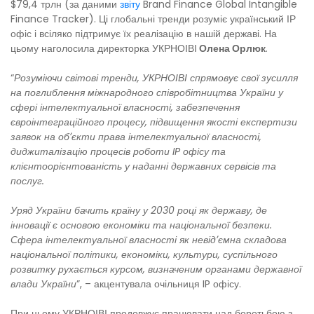
$79,4 трлн (за даними
звіту
Brand Finance Global Intangible
Finance Tracker). Ці глобальні тренди розуміє український ІР
офіс і всіляко підтримує їх реалізацію в нашій державі. На
цьому наголосила директорка УКРНОІВІ
Олена Орлюк
.
“
Розуміючи світові тренди, УКРНОІВІ спрямовує свої зусилля
на поглиблення міжнародного співробітництва України у
сфері інтелектуальної власності, забезпечення
євроінтеграційного процесу, підвищення якості експертизи
заявок на обʼєкти права інтелектуальної власності,
диджиталізацію процесів роботи IP офісу та
клієнтоорієнтованість у наданні державних сервісів та
послуг.
Уряд України бачить країну у 2030 році як державу, де
інновації є основою економіки та національної безпеки.
Сфера інтелектуальної власності як невідʼємна складова
національної політики, економіки, культури, суспільного
розвитку рухається курсом, визначеним органами державної
влади України
”, – акцентувала очільниця IP офісу.
При цьому УКРНОІВІ продовжує працювати над боротьбою з