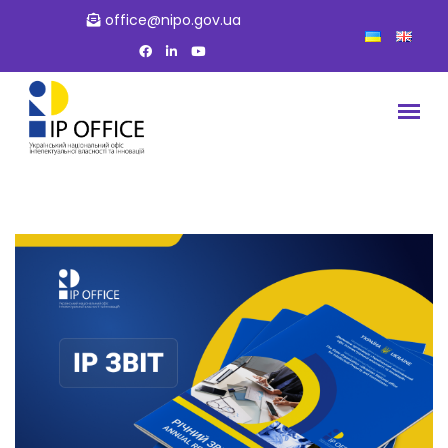
office@nipo.gov.ua