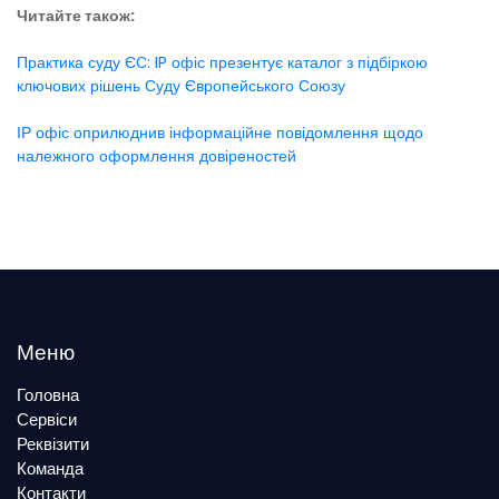
Читайте також:
Практика суду ЄС: IP офіс презентує каталог з підбіркою
ключових рішень Суду Європейського Союзу
ІР офіс оприлюднив інформаційне повідомлення щодо
належного оформлення довіреностей
Меню
Головна
Сервіси
Реквізити
Команда
Контакти