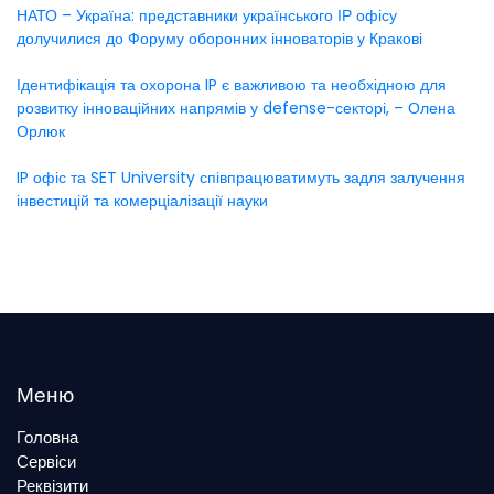
НАТО – Україна: представники українського ІР офісу
долучилися до Форуму оборонних інноваторів у Кракові
Ідентифікація та охорона IP є важливою та необхідною для
розвитку інноваційних напрямів у defense-секторі, – Олена
Орлюк
IP офіс та SET University співпрацюватимуть задля залучення
інвестицій та комерціалізації науки
Меню
Головна
Сервіси
Реквізити