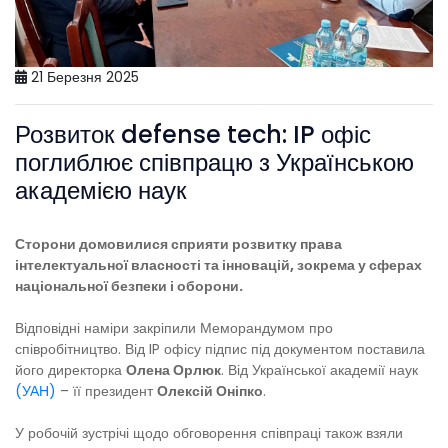
21 Березня 2025
Розвиток defense tech: IP офіс
поглиблює співпрацю з Українською
академією наук
Сторони домовилися сприяти розвитку права
інтелектуальної власності та інновацій, зокрема у сферах
національної безпеки і оборони.
Відповідні наміри закріпили Меморандумом про
співробітництво. Від IP офісу підпис під документом поставила
його директорка
Олена Орлюк
. Від Української академії наук
(УАН)
– її президент
Олексій Оніпко
.
У робочій зустрічі щодо обговорення співпраці також взяли