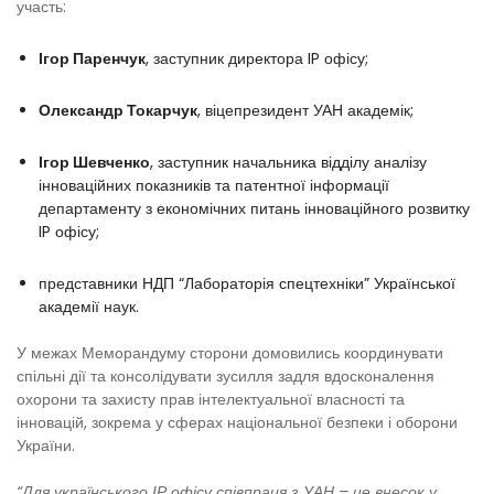
участь:
Ігор Паренчук
, заступник директора IP офісу;
Олександр Токарчук
, віцепрезидент УАН академік;
Ігор Шевченко
, заступник начальника відділу аналізу
інноваційних показників та патентної інформації
департаменту з економічних питань інноваційного розвитку
IP офісу;
представники НДП “Лабораторія спецтехніки” Української
академії наук.
У межах Меморандуму сторони домовились координувати
спільні дії та консолідувати зусилля задля вдосконалення
охорони та захисту прав інтелектуальної власності та
інновацій, зокрема у сферах національної безпеки і оборони
України.
“Для українського ІР офісу співпраця з УАН – це внесок у