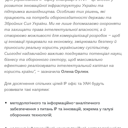
розвиток інноваційної інфраструктури України та
підтримка винахідництва. Особливо тих рішень, які
працюють на потреби обороноздатності держави та
Збройних Сил України. Ми не лише допомагаємо охороняти
та захищати права інтелектуальної власності, а й
створюємо можливості для комерціалізації розробок – щоб
ці інновації працювали на економіку, зміцнювали безпеку й
приносили реальну користь українському суспільству.
Сьогодні надзвичайно важливо поєднувати потенціал науки,
бізнесу та оборонного сектору, щоб максимально
ефективно реалізовувати інтелектуальний капітал на
користь країни”,
– зазначила
Олена Орлюк
.
Для досягнення спільних цілей IP офіс та УАН будуть
розвивати такі напрями:
методологічного та інформаційно-аналітичного
забезпечення з питань IP та інновацій, зокрема у галузі
оборонних технологій;