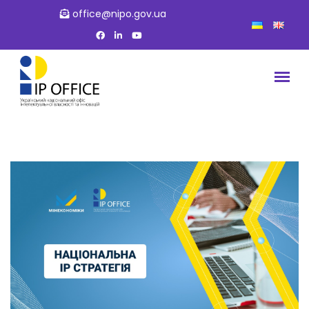
office@nipo.gov.ua