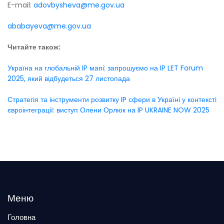
E-mail:
adovbysheva@me.gov.ua
ababayeva@me.gov.ua
Читайте також:
Україна на глобальній IP мапі: запрошуємо на IP LET Forum
2025, який відбудеться 27 листопада
Стратегія та інструменти розвитку IP сфери в Україні у контексті
євроінтеграції: виступ Олени Орлюк на IP UKRAINE NOW 2025
Меню
Головна