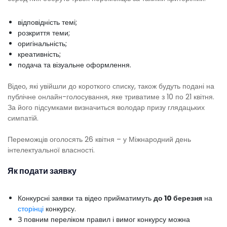
відповідність темі;
розкриття теми;
оригінальність;
креативність;
подача та візуальне оформлення.
Відео, які увійшли до короткого списку, також будуть подані на
публічне онлайн-голосування, яке триватиме з 10 по 21 квітня.
За його підсумками визначиться володар призу глядацьких
симпатій.
Переможців оголосять 26 квітня – у Міжнародний день
інтелектуальної власності.
Як подати заявку
Конкурсні заявки та відео прийматимуть
до 10 березня
на
сторінці
конкурсу.
З повним переліком правил і вимог конкурсу можна