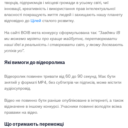
творців, підприємців і місцеві громади в усьому світі, чиї
інновації, креативність і використання прав інтелектуальної
власності покращують життя людей і захищають нашу планету
відповідно до
Цілей
сталого розвитку.
На сайті ВОІВ мета конкурсу сформульована так:
“Завдяки ІВ
ми можемо мріяти про краще майбутнє, перетворювати
наші ідеї в реальність і створювати світ, у якому досягають
успіхів усі”.
Які вимоги до відеоролика
Відеоролик повинен тривати від 60 до 90 секунд. Має бути
знятий у форматі MP4, без субтитрів чи підписів, може містити
аудіосупровід.
Відео не повинно бути раніше опубліковане в інтернеті, а також
відзначене в іншому конкурсі. Учасники повинні володіти всіма
правами на відео.
Що отримають переможці