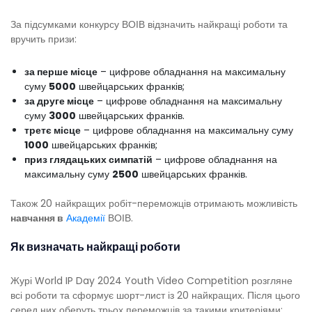
За підсумками конкурсу ВОІВ відзначить найкращі роботи та
вручить призи:
за перше місце
– цифрове обладнання на максимальну
суму
5000
швейцарських франків;
за друге місце
– цифрове обладнання на максимальну
суму
3000
швейцарських франків.
третє місце
– цифрове обладнання на максимальну суму
1000
швейцарських франків;
приз глядацьких симпатій
– цифрове обладнання на
максимальну суму
2500
швейцарських франків.
Також 20 найкращих робіт-переможців отримають можливість
навчання в
Академії
ВОІВ.
Як визначать найкращі роботи
Журі World IP Day 2024 Youth Video Competition розгляне
всі роботи та сформує шорт-лист із 20 найкращих. Після цього
серед них оберуть трьох переможців за такими критеріями: