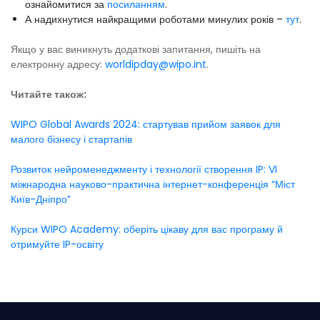
ознайомитися за
посиланням
.
А надихнутися найкращими роботами минулих років –
тут
.
Якщо у вас виникнуть додаткові запитання, пишіть на
електронну адресу:
worldipday@wipo.int
.
Читайте також:
WIPO Global Awards 2024: стартував прийом заявок для
малого бізнесу і стартапів
Розвиток нейроменеджменту і технології створення IP: VI
міжнародна науково-практична інтернет-конференція “Міст
Київ-Дніпро”
Курси WIPO Academy: оберіть цікаву для вас програму й
отримуйте IP-освіту