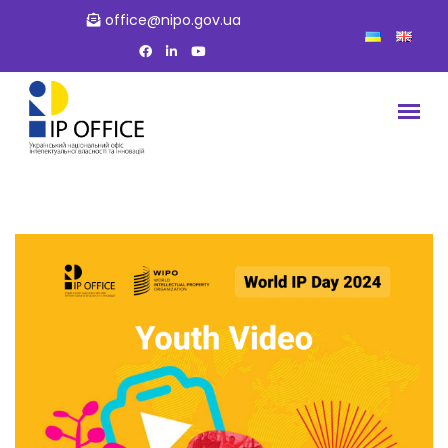
office@nipo.gov.ua