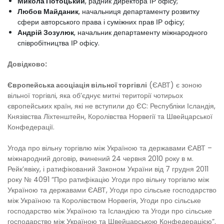
Микола Потоцький
, радник директора ІР офісу;
Любов Майданик
, начальниця департаменту розвитку
сфери авторського права і суміжних прав ІР офісу;
Андрій Зозулюк
, начальник департаменту міжнародного
співробітництва ІР офісу.
Довідково:
Європейська асоціація вільної торгівлі
(ЄАВТ) є зоною
вільної торгівлі, яка об’єднує митні території чотирьох
європейських країн, які не вступили до ЄС: Республіки Ісландія,
Князівства Ліхтенштейн, Королівства Норвегії та Швейцарської
Конфедерації.
Угода про вільну торгівлю між Україною та державами ЄАВТ –
міжнародний договір, вчинений 24 червня 2010 року в м.
Рейк’явіку, і ратифікований Законом України від 7 грудня 2011
року № 4091 “Про ратифікацію Угоди про вільну торгівлю між
Україною та державами ЄАВТ, Угоди про сільське господарство
між Україною та Королівством Норвегія, Угоди про сільське
господарство між Україною та Ісландією та Угоди про сільське
господарство між Україною та Швейцарською Конфедерацією”.