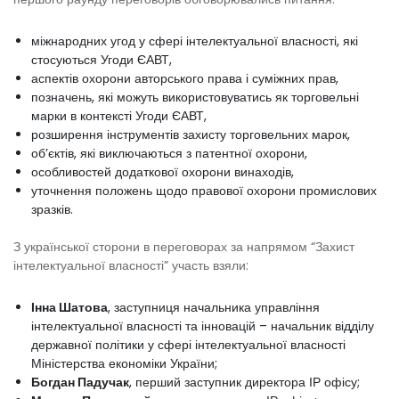
міжнародних угод у сфері інтелектуальної власності, які
стосуються Угоди ЄАВТ,
аспектів охорони авторського права і суміжних прав,
позначень, які можуть використовуватись як торговельні
марки в контексті Угоди ЄАВТ,
розширення інструментів захисту торговельних марок,
об’єктів, які виключаються з патентної охорони,
особливостей додаткової охорони винаходів,
уточнення положень щодо правової охорони промислових
зразків.
З української сторони в переговорах за напрямом “Захист
інтелектуальної власності” участь взяли:
Інна Шатова
, заступниця начальника управління
інтелектуальної власності та інновацій – начальник відділу
державної політики у сфері інтелектуальної власності
Міністерства економіки України;
Богдан Падучак
, перший заступник директора ІР офісу;