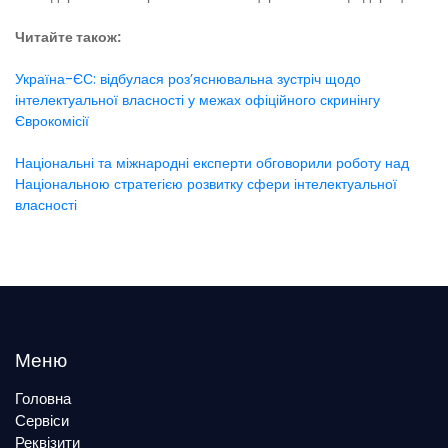
Читайте також:
Україна-ЄС: відбулася роз’яснювальна зустріч щодо
інтелектуальної власності у межах офіційного скринінгу
Єврокомісії
Національні та міжнародні експерти обговорили роботу над
Національною стратегією розвитку сфери інтелектуальної
власності
Меню
Головна
Сервіси
Реквізити