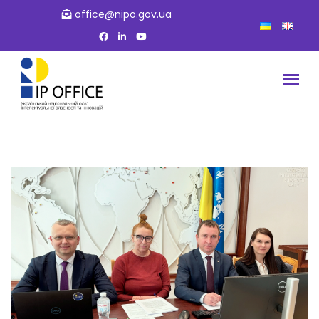
office@nipo.gov.ua