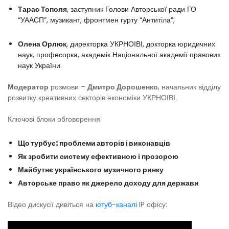
Тарас Тополя
, заступник Голови Авторської ради ГО
“УААСП”, музикант, фронтмен гурту “Антитіла”;
Олена Орлюк
, директорка УКРНОІВІ, докторка юридичних
наук, професорка, академік Національної академії правових
наук України.
Модератор
розмови –
Дмитро Дорошенко
, начальник відділу
розвитку креативних секторів економіки УКРНОІВІ.
Ключові блоки обговорення:
Що турбує: проблеми авторів і виконавців
Як зробити систему ефективною і прозорою
Майбутнє українського музичного ринку
Авторське право як джерело доходу для держави
Відео дискусії дивіться на
ютуб-каналі
IP офісу: