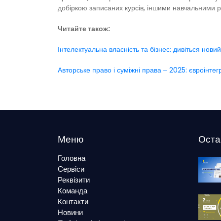
добіркою записаних курсів, іншими навчальними р
Читайте також:
Інтелектуальна власність та бізнес: дивіться нови
Авторське право і суміжні права ‒ 2025: євроінтег
Меню
Оста
Головна
Сервіси
Реквізити
Команда
Контакти
Новини