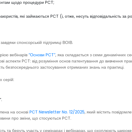
лієнтам щодо процедури PCT;
юристів, які займаються PCT (і, отже, несуть відповідальність за
 завдяки спонсорській підтримці ВОІВ.
рією вебінарів
“Основи PCT”
, яка складається з семи динамічних се
ові аспекти PCT: від розуміння основ патентування до вивчення прак
сть безпосереднього застосування отриманих знань на практиці.
х серій:
”.
влена на основі
PCT Newsletter No. 12/2025
, який містить повідомл
овини про зміни, що стосуються PCT.
ють та беруть участь у семінарах і вебінарах, що охоплюють широке