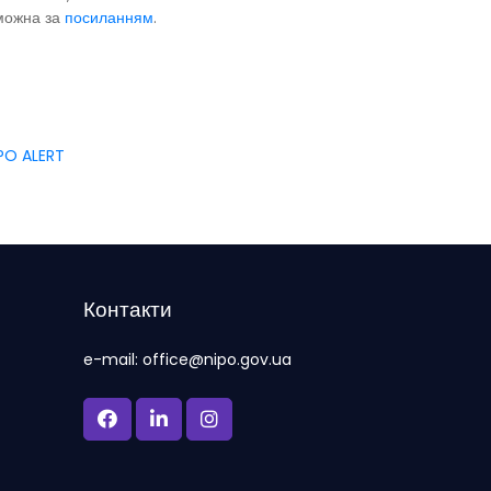
 можна за
посиланням
.
IPO ALERT
Контакти
e-mail: office@nipo.gov.ua