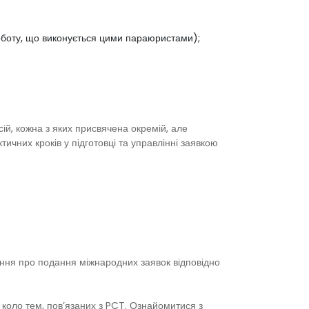
 роботу, що виконується цими параюристами);
сій, кожна з яких присвячена окремій, але
тичних кроків у підготовці та управлінні заявкою
ення про подання міжнародних заявок відповідно
 коло тем, пов’язаних з PCT. Ознайомитися з