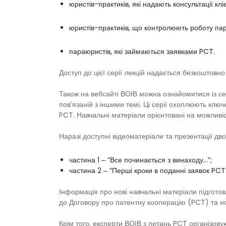
юристів-практиків, які надають консультації к
юристів-практиків, що контролюють роботу пара
параюристів, які займаються заявками PCT.
Доступ до цієї серії лекцій надається безкоштовно
Також на вебсайті ВОІВ можна ознайомитися із се
пов’язаній з іншими темі. Ці серії охоплюють ключ
PCT. Навчальні матеріали орієнтовані на можливі
Наразі доступні відеоматеріали та презентації дво
частина 1 ‒ “Все починається з винаходу…”;
частина 2 ‒ “Перші кроки в поданні заявок PCT
Інформація про нові навчальні матеріали підгото
до Договору про патентну кооперацію (PCT) та н
Крім того, експерти ВОІВ з питань PCT організову