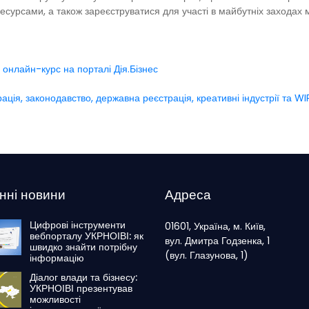
есурсами, а також зареєструватися для участі в майбутніх заходах
й онлайн-курс на порталі Дія.Бізнес
рація, законодавство, державна реєстрація, креативні індустрії та W
нні новини
Адреса
Цифрові інструменти
01601, Україна, м. Київ,
вебпорталу УКРНОІВІ: як
вул. Дмитра Годзенка, 1
швидко знайти потрібну
(вул. Глазунова, 1)
інформацію
Діалог влади та бізнесу:
УКРНОІВІ презентував
можливості