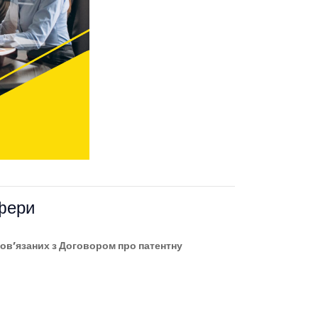
сфери
пов’язаних з Договором про патентну