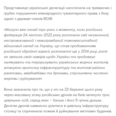
Представниця української делегації наголосила на триваючих і
грубих порушеннях міжнародного гуманітарного права з боку
однієї з держав-членів ВОІВ:
«Минуло вже понад три роки з моменту, коли російська
федерація 24 лютого 2022 року розпочала свій незаконний,
неспровокований і невиправданий повномасштабний
військовий напад на Україну, що став продовженням
російської збройної агресії, розпочатої ще у 2014 році. росія
не змінила своїх намірів щодо України та продовжує
залякувати та тероризувати українських мирних жителів,
атакуючи критичну інфраструктуру та житлові райони
ракетами, авіабомбами та дронами, спричиняючи численні
жертви і руйнування».
Вона зазначила про те, що у ніч на 23 березня цього року
через масовану атаку російських дронів на Київ загинуло троє
цивільних осіб, серед яких – батько і його 5-річна донька.
Десятки дронів навмисно цілилися в цивільну інфраструктуру
столиці та спричинили пожежі й руйнування житлових будинків.