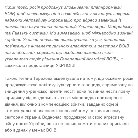
«Крім того, росія продовжує зловживати платформами
ВОІВ, щоб легітимізувати свою військову окупацію, зокрема
надаючи неправдиву інформацію про адреси заявників із
тимчасово окупованих територій України через Мадридську
та Гаазьку системи. Ми вимагаємо, щоб міжнародно визнані
кордони України повністю враховувалися в усіх питаннях,
пов’язаних з інтелектуальною власністю, в реєстрах ВОІВ
та глобальних сервісах, що особливо важливо після
ухваленого торік рішення Генеральної Асамблеї ВОІВ»
, –
закликала представниця УКРНОІВІ.
Також Тетяна Терехова акцентувала на тому, що оскільки росія
продовжує свою політику культурного геноциду, спрямовану на
знищення української ідентичності, вона повинна нести повну
юридичну відповідальність за всі міжнародно протиправні
діяння, включно з компенсацією збитків, завданих сфері
інтелектуальної власності, інноваційному та креативному
секторам України. Водночас, продовжуючи свою агресивну
війну проти України, росія не повинна мати жодних привілеїв
або відзнак у межах ВОІВ.