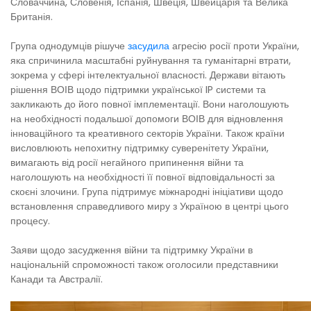
Словаччина, Словенія, Іспанія, Швеція, Швейцарія та Велика
Британія.
Група однодумців рішуче
засудила
агресію росії проти України,
яка спричинила масштабні руйнування та гуманітарні втрати,
зокрема у сфері інтелектуальної власності. Держави вітають
рішення ВОІВ щодо підтримки української IP системи та
закликають до його повної імплементації. Вони наголошують
на необхідності подальшої допомоги ВОІВ для відновлення
інноваційного та креативного секторів України. Також країни
висловлюють непохитну підтримку суверенітету України,
вимагають від росії негайного припинення війни та
наголошують на необхідності її повної відповідальності за
скоєні злочини. Група підтримує міжнародні ініціативи щодо
встановлення справедливого миру з Україною в центрі цього
процесу.
Заяви щодо засудження війни та підтримку України в
національній спроможності також оголосили представники
Канади та Австралії.