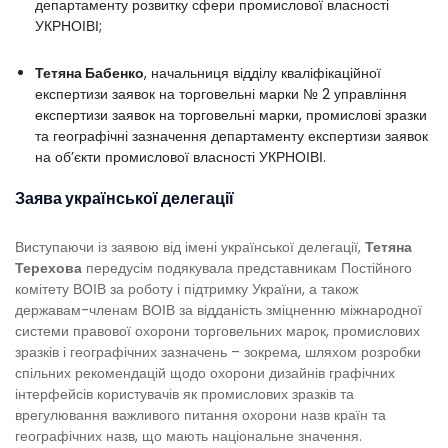
департаменту розвитку сфери промислової власності
УКРНОІВІ;
Тетяна Бабенко
, начальниця відділу кваліфікаційної
експертизи заявок на торговельні марки № 2 управління
експертизи заявок на торговельні марки, промислові зразки
та географічні зазначення департаменту експертизи заявок
на об’єкти промислової власності УКРНОІВІ.
Заява української делегації
Виступаючи із заявою від імені української делегації,
Тетяна
Терехова
передусім подякувала представникам Постійного
комітету ВОІВ за роботу і підтримку України, а також
державам-членам ВОІВ за відданість зміцненню міжнародної
системи правової охорони торговельних марок, промислових
зразків і географічних зазначень – зокрема, шляхом розробки
спільних рекомендацій щодо охорони дизайнів графічних
інтерфейсів користувачів як промислових зразків та
врегулювання важливого питання охорони назв країн та
географічних назв, що мають національне значення.