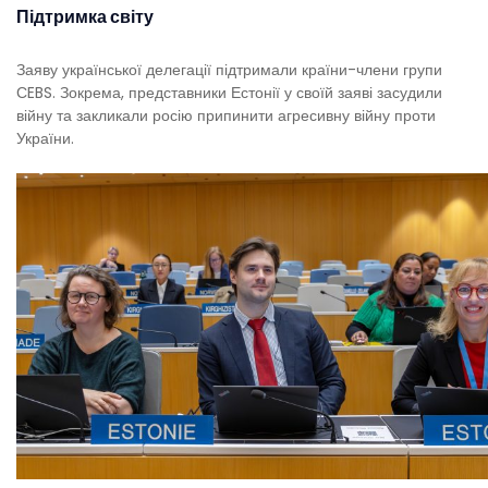
Підтримка світу
Заяву української делегації підтримали країни-члени групи
СEBS. Зокрема, представники Естонії у своїй заяві засудили
війну та закликали росію припинити агресивну війну проти
України.