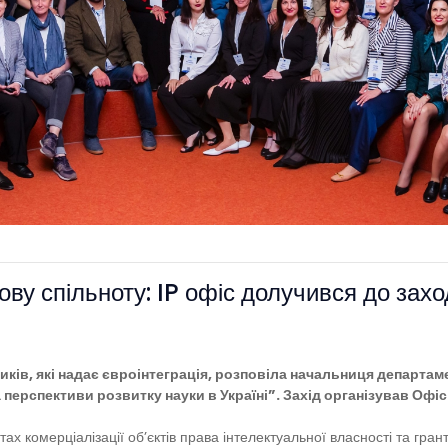
кову спільноту: IP офіс долучився до зах
иків, які надає євроінтеграція, розповіла начальниця департам
та перспективи розвитку науки в Україні”. Захід організував
Офі
тах комерціалізації об’єктів права інтелектуальної власності та гр