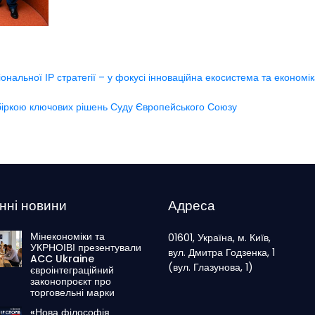
нальної ІР стратегії – у фокусі інноваційна екосистема та економік
ідбіркою ключових рішень Суду Європейського Союзу
нні новини
Адреса
Мінекономіки та
01601, Україна, м. Київ,
УКРНОІВІ презентували
вул. Дмитра Годзенка, 1
ACC Ukraine
(вул. Глазунова, 1)
євроінтеграційний
законопроєкт про
торговельні марки
«Нова філософія