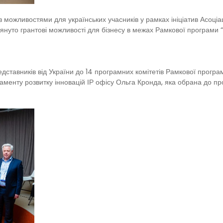
з можливостями для українських учасників у рамках ініціатив Асоціа
нуто грантові можливості для бізнесу в межах Рамкової програми 
редставників від України до 14 програмних комітетів Рамкової прогр
аменту розвитку інновацій ІР офісу Ольга Кронда, яка обрана до пр