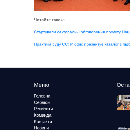
Читайте також:
Стартували секторальні обговорення проєкту Націо
Практика суду ЄС: IP офіс презентує каталог з п
Меню
Оста
Головна
Сервіси
Реквізити
Команда
Контакти
Новини