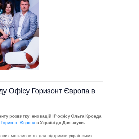
оду Офісу Горизонт Європа в
енту розвитку інновацій ІР офісу Ольга Кронда
с
Горизонт Європа
в Україні
до Дня науки.
антових можливостях для підтримки українських