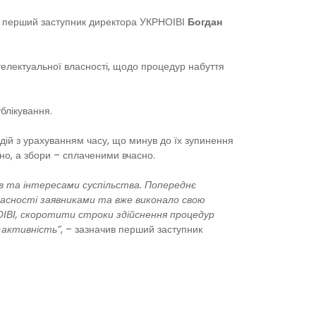
ися перший заступник директора УКРНОІВІ
Богдан
електуальної власності, щодо процедур набуття
ублікування.
дій з урахуванням часу, що минув до їх зупинення
сно, а збори – сплаченими вчасно.
ів та інтересами суспільства. Попереднє
ласності заявниками та вже виконало свою
ОІВІ, скоротити строки здійснення процедур
-активність”
, – зазначив перший заступник