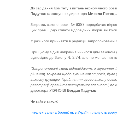
До засідання Комітету з питань економічного роз
Падучак
та заступник директора
Микола Потоць
Зокрема, законопроєкт № 9383 передбачає віднов
цих прав, щодо сплати відповідних зборів, які бул
У разі його прийняття в редакції, запропонованій 
При цьому з дня набрання чинності цим законом д
відповідно до Закону № 2174, але не менше ніж на 
“
Запропоновані зміни відповідають очікуванням 
рішення, зокрема щодо зупинення строків, бул
захисну функцію. Прийняття цього закону дозв
реєстрації прав інтелектуальної власності, по
директора УКРНОІВІ
Богдан Падучак
.
Читайте також:
Інтелектуальна броня: як в Україні планують врег