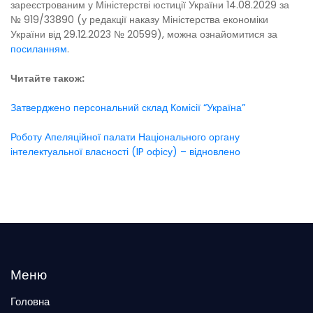
зареєстрованим у Міністерстві юстиції України 14.08.2029 за
№ 919/33890 (у редакції наказу Міністерства економіки
України від 29.12.2023 № 20599), можна ознайомитися за
посиланням
.
Читайте також:
Затверджено персональний склад Комісії “Україна”
Роботу Апеляційної палати Національного органу
інтелектуальної власності (IP офісу) – відновлено
Меню
Головна