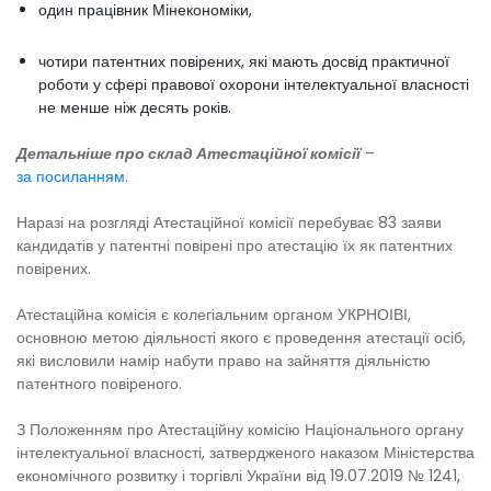
один працівник Мінекономіки,
чотири патентних повірених, які мають досвід практичної
роботи у сфері правової охорони інтелектуальної власності
не менше ніж десять років.
Детальніше про склад Атестаційної комісії
–
за посиланням
.
Наразі на розгляді Атестаційної комісії перебуває 83 заяви
кандидатів у патентні повірені про атестацію їх як патентних
повірених.
Атестаційна комісія є колегіальним органом УКРНОІВІ,
основною метою діяльності якого є проведення атестації осіб,
які висловили намір набути право на зайняття діяльністю
патентного повіреного.
З Положенням про Атестаційну комісію Національного органу
інтелектуальної власності, затвердженого наказом Міністерства
економічного розвитку і торгівлі України від 19.07.2019 № 1241,