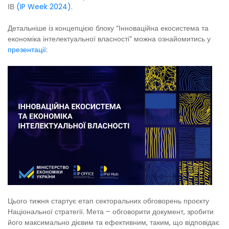
ІВ
(IP Week 2024)
.
Детальніше із концепцією блоку “Інноваційна екосистема та
економіка інтелектуальної власності” можна ознайомитись у
презентації
:
Цього тижня стартує етап секторальних обговорень проєкту
Національної стратегії. Мета – обговорити документ, зробити
його максимально дієвим та ефективним, таким, що відповідає