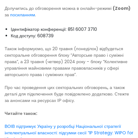
Долучитись до обговорення можна в онлайн-режимі
(Zoom)
за
посиланням
.
Ідентифікатор конференції: 851 6007 3710
Код доступу: 608739
Також інформуємо, що 20 травня (понеділок) відбудеться
секторальне обговорення блоку “Авторське право і суміжні
права”, а 23 травня (четвер) 2024 року – блоку “Колективне
управління майновими правами правовласників у сфері
авторського права і суміжних прав”.
Про час проведення цих секторальних обговорень, а також
деталі для підключення буде повідомлено додатково. Стежте
за анонсами на ресурсах ІР офісу.
Читайте також:
ВОІВ підтримує Україну у розробці Національної стратегії
інтелектуальної власності: підсумки сесії “IP Strategy: WIPO for