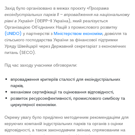
Захід було організовано в межах проєкту
«Програма
екоіндустріальних парків II – впровадження на національному
рівні в Україні»
(GEIPP-II Україна), який реалізується
Організацією Об’єднаних Націй з промислового розвитку
(UNIDO)
у партнерстві з
Міністерством економіки
, довкілля та
сільського господарства України за фінансової підтримки
Уряду Швейцарії через Державний секретаріат з економічних
питань (SECO).
Під час заходу учасники обговорили:
впровадження критеріїв сталості для екоіндустріальних
парків,
механізми сертифікації та оцінювання відповідності,
розвиток ресурсоефективності, промислового симбіозу та
циркулярної економіки.
Окрему увагу було приділено методичним рекомендаціям для
керуючих компаній індустріальних парків та органів з оцінки
відповідності, а також законодавчим змінам, спрямованим на