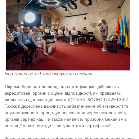
Ігор Паренчук під час виступу на семінарі
Окремо було наголошено, що сертифікацію здійснюють
акредитовані органи з оцінки відповідності, які провадять
діяльність відповідно до вимог ДСТУ EN ISO/IEC 17021-1:2017.
Також підкреслено важливість забезпечення об’єктивності та
неупередженості процедур оцінювання через незалежність
органів сертифікації, а також наявність прозорих механізмів
апеляції у разі незгоди із результатами сертифікації.
Захід став фаховою платформою для обговорення практичних