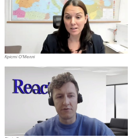
Крісті О’Меллі