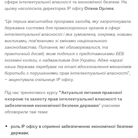
сфери інтелектуальної власності та економічної безпеки. На
цьому наголосила директорка ІР офісу
Олена Орлюк
.
“
Це перша масштабна програма заходів, яку запропонувала
державна система для правоохоронних органів в сфері
інтелектуальної власності і яка зумовлена, зокрема, новими
викликами, пов’язаними зі змінами національного
законодавства. Питання, які обговорювалися, та
практичний досвід, яким поділися з представниками БЕБ
іноземні колеги, є надважливим для України. Адже наразі
наша держава перебуває на етапі вдосконалення механізмів
боротьби з порушеннями прав інтелектуальної власності
”,
– акцентувала очільниця ІР офісу.
Під час тренінгового курсу
“Актуальні питання правової
охорони та захисту прав інтелектуальної власності та
забезпечення економічної безпеки держави
” учасники
обговорили такі теми:
роль IP офісу в сприянні забезпеченню економічної безпеки
держави;