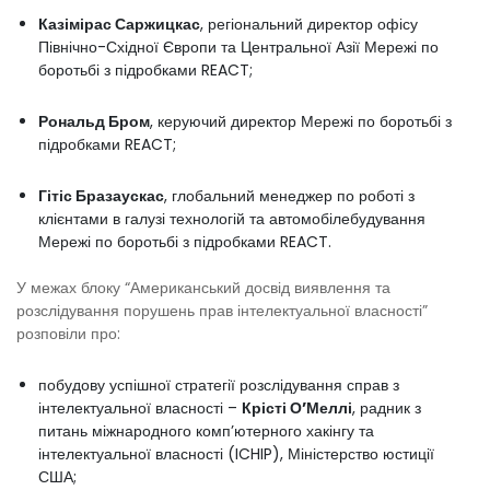
Казімірас Саржицкас
, регіональний директор офісу
Північно-Східної Європи та Центральної Азії Мережі по
боротьбі з підробками REACT;
Рональд Бром
, керуючий директор Мережі по боротьбі з
підробками REACT;
Гітіс Бразаускас
, глобальний менеджер по роботі з
клієнтами в галузі технологій та автомобілебудування
Мережі по боротьбі з підробками REACT.
У межах блоку “Американський досвід виявлення та
розслідування порушень прав інтелектуальної власності”
розповіли про:
побудову успішної стратегії розслідування справ з
інтелектуальної власності –
Крісті О’Меллі
, радник з
питань міжнародного комп’ютерного хакінгу та
інтелектуальної власності (ICHIP), Міністерство юстиції
США;