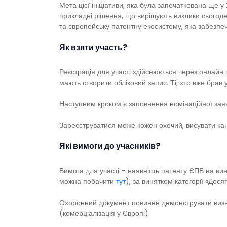
Мета цієї ініціативи, яка була започаткована ще у
прикладні рішення, що вирішують виклики сьогоде
та європейську патентну екосистему, яка забезпеч
Як взяти участь?
Реєстрація для участі здійснюється через онлай
мають створити обліковий запис. Ті, хто вже брав
Наступним кроком є заповнення номінаційної заяв
Зареєструватися може кожен охочий, висувати кан
Які вимоги до учасників?
Вимога для участі – наявність патенту ЄПВ на ви
можна побачити
тут
), за винятком категорії «Дося
Охоронний документ повинен демонструвати визнан
(комерціалізація у Європі).