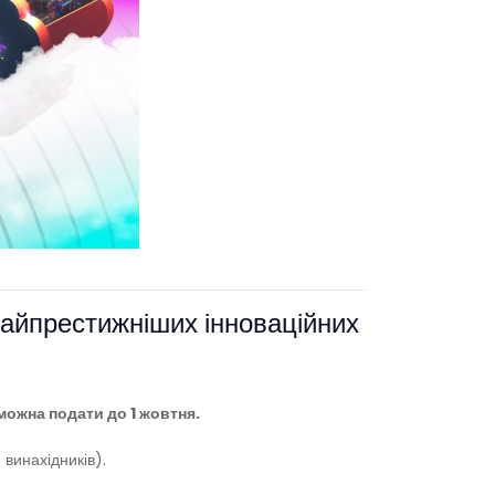
найпрестижніших інноваційних
 можна подати до 1 жовтня.
винахідників).