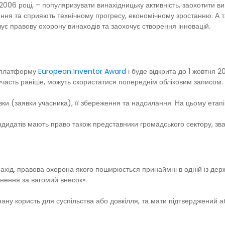
 2006 році, – популяризувати винахідницьку активність, заохотити вин
ння та сприяють технічному прогресу, економічному зростанню. А т
ує правову охорону винаходів та заохочує створення інновацій.
н платформу
European Inventor Award
і буде відкрита до 1 жовтня 2
 участь раніше, можуть скористатися попереднім обліковим записом.
ки (заявки учасника), її збереження та надсилання. На цьому етапі
дидатів мають право також представники громадського сектору, зва
нахід, правова охорона якого поширюється принаймні в одній із д
гнення за вагомий внесок».
у користь для суспільства або довкілля, та мати підтверджений аб