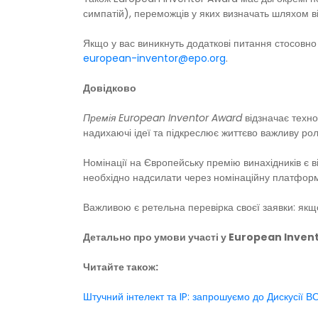
симпатій), переможців у яких визначать шляхом в
Якщо у вас виникнуть додаткові питання стосовно
european-inventor@epo.org
.
Довідково
Премія European Inventor Award
відзначає техно
надихаючі ідеї та підкреслює життєво важливу роль
Номінації на Європейську премію винахідників є ві
необхідно надсилати через номінаційну платформ
Важливою є ретельна перевірка своєї заявки: якщо
Детально про умови участі у European Inve
Читайте також:
Штучний інтелект та IP: запрошуємо до Дискусії ВО