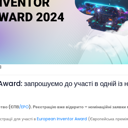
3
ward: запрошуємо до участі в одній із 
ство (ЄПВ
/EPO
). Реєстрацію вже відкрито – номінаційні заявки
трації для участі в
European Inventor Award
(Європейська премія 