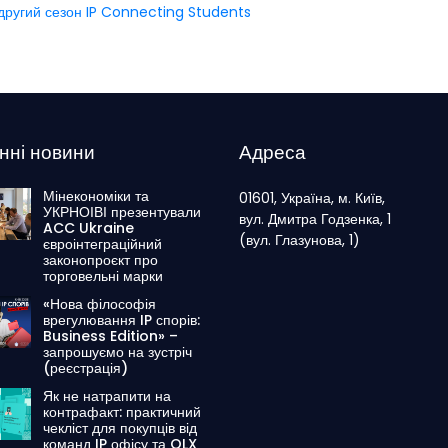
є другий сезон IP Connecting Students
нні новини
Адреса
Мінекономіки та
01601, Україна, м. Київ,
УКРНОІВІ презентували
вул. Дмитра Годзенка, 1
ACC Ukraine
(вул. Глазунова, 1)
євроінтеграційний
законопроєкт про
торговельні марки
«Нова філософія
врегулювання IP спорів:
Business Edition» –
запрошуємо на зустріч
(реєстрація)
Як не натрапити на
контрафакт: практичний
чекліст для покупців від
команд IP офісу та OLX