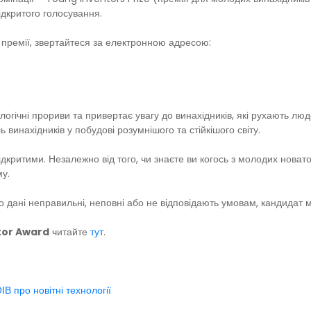
ідкритого голосування.
 премії, звертайтеся за електронною адресою:
логічні прориви та привертає увагу до винахідників, які рухають лю
 винахідників у побудові розумнішого та стійкішого світу.
дкритими. Незалежно від того, чи знаєте ви когось з молодих новатор
у.
 дані неправильні, неповні або не відповідають умовам, кандидат мож
ntor Award
читайте
тут
.
ІВ про новітні технології