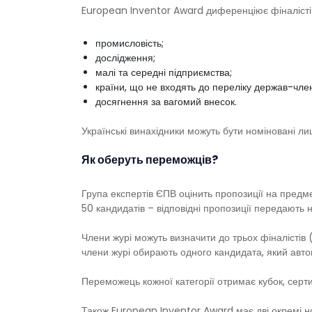
European Inventor Award диференціює фіналістів
промисловість;
дослідження;
малі та середні підприємства;
країни, що не входять до переліку держав-чле
досягнення за вагомий внесок.
Українські винахідники можуть бути номіновані ли
Як оберуть переможців?
Група експертів ЄПВ оцінить пропозиції на предм
50 кандидатів – відповідні пропозиції передають н
Члени журі можуть визначити до трьох фіналістів 
члени журі обирають одного кандидата, який авто
Переможець кожної категорії отримає кубок, серти
Також European Inventor Award має дві окремі но