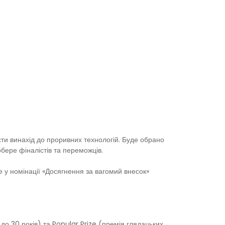
сти винахід до проривних технологій. Буде обрано
обере фіналістів та переможців.
е у номінації «Досягнення за вагомий внесок»
до 30 років) та Popular Prize (премія глядацьких