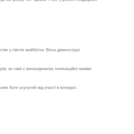
дство у світле майбутнє. Вона демонструє
ів, чи самі є винахідником, номінаційні заявки
е бути усунутий від участі в конкурсі.