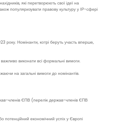
ахідників, які перетворюють свої ідеї на
акож популяризувати правову культуру у ІР-сфері
023 року. Номінанти, котрі беруть участь вперше,
 важливо виконати всі формальні вимоги.
жаючи на загальні вимоги до номінантів.
ержав-членів ЄПВ (перелік держав-членів ЄПВ
о потенційний економічний успіх у Європі