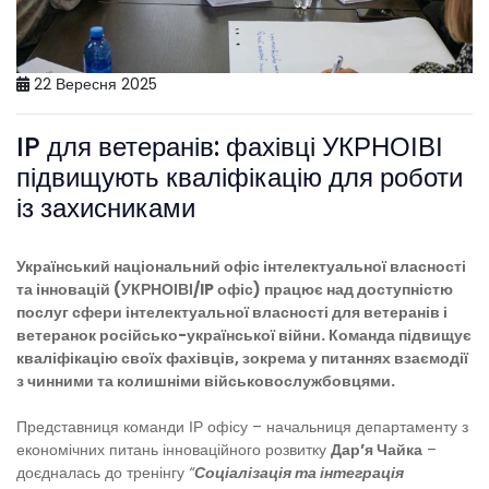
22 Вересня 2025
IP для ветеранів: фахівці УКРНОІВІ
підвищують кваліфікацію для роботи
із захисниками
Український національний офіс інтелектуальної власності
та інновацій (УКРНОІВІ/IP офіс) працює над доступністю
послуг сфери інтелектуальної власності для ветеранів і
ветеранок російсько-української війни. Команда підвищує
кваліфікацію своїх фахівців, зокрема у питаннях взаємодії
з чинними та колишніми військовослужбовцями.
Представниця команди ІР офісу – начальниця департаменту з
економічних питань інноваційного розвитку
Дарʼя Чайка
–
доєдналась до тренінгу
“
Соціалізація та інтеграція