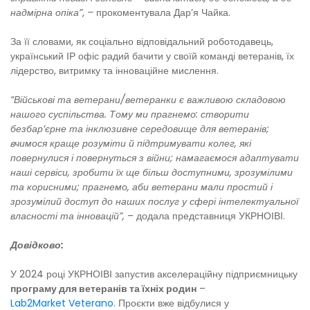
надмірна опіка”
,
–
прокоментувала Дар’я Чайка.
За її словами, як соціально відповідальний роботодавець,
український ІР офіс радий бачити у своїй команді ветеранів, їх
лідерство, витримку та інноваційне мислення.
“Військові та ветерани/ветеранки є важливою складовою
нашого суспільства. Тому ми прагнемо: створити
безбар’єрне та інклюзивне середовище для ветеранів;
вчимося краще розуміти й підтримувати колег, які
повернулися і повернуться з війни; намагаємося адаптувати
наші сервіси, зробити їх ще більш доступними, зрозумілими
та корисними; прагнемо, аби ветерани мали простий і
зрозумілий доступ до наших послуг у сфері інтелектуальної
власності та інновацій”,
– додала представниця УКРНОІВІ.
Довідково:
У 2024 році УКРНОІВІ запустив акселераційну підприємницьку
програму для ветеранів та їхніх родин
–
Lab2Market Veterano
. Проєкти вже відбулися у