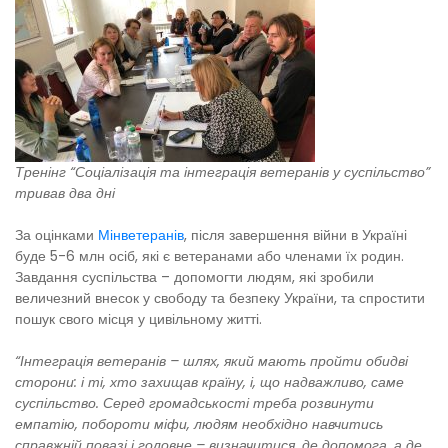
Тренінг “Соціалізація та інтеграція ветеранів у суспільство”
тривав два дні
За оцінками
Мінветеранів
, після завершення війни в Україні
буде 5-6 млн осіб, які є ветеранами або членами їх родин.
Завдання суспільства – допомогти людям, які зробили
величезний внесок у свободу та безпеку України, та спростити
пошук свого місця у цивільному житті.
“Інтеграція ветеранів – шлях, який мають пройти обидві
сторони: і ті, хто захищав країну, і, що надважливо, саме
суспільство. Серед громадськості треба розвинути
емпатію, побороти міфи, людям необхідно навчитись
справжній повазі і головне – визначитися, де допомога, а де